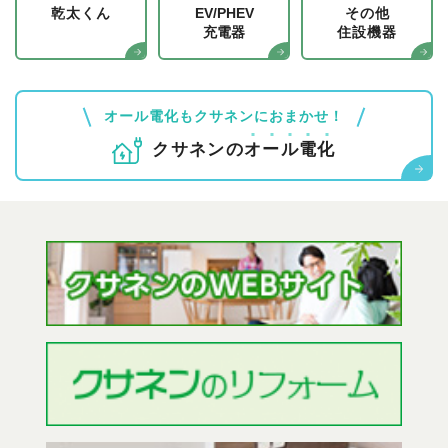
乾太くん
EV/PHEV
その他
充電器
住設機器
オール電化もクサネンにおまかせ！
クサネンの
オ
ー
ル
電
化