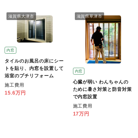
滋賀県大津市
滋賀県草津市
内窓
タイルのお風呂の床にシー
トを貼り、内窓を設置して
内窓
浴室のプチリフォーム
心臓が弱い わんちゃんの
施工費用
ために暑さ対策と防音対策
15.6万円
で内窓設置
施工費用
17万円