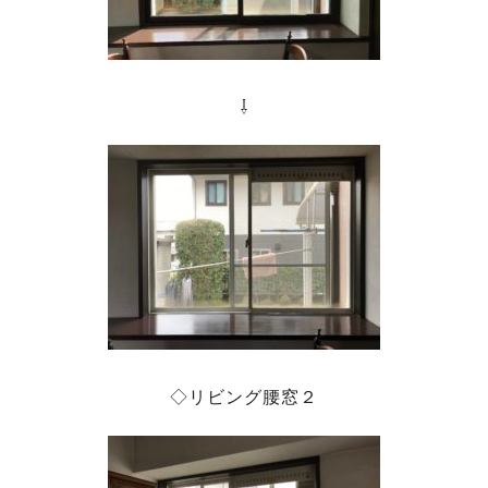
⇩
◇リビング腰窓２