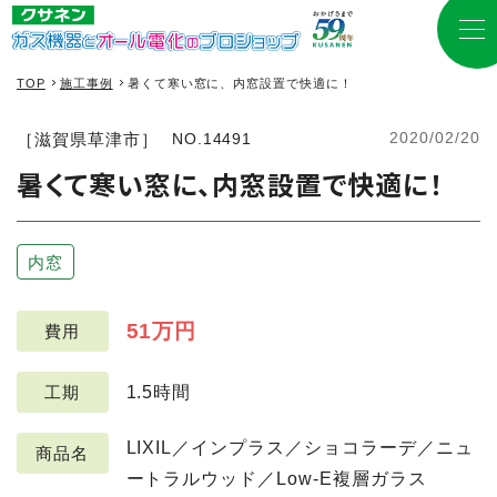
TOP
施工事例
暑くて寒い窓に、内窓設置で快適に！
2020/02/20
［滋賀県草津市］
NO.14491
暑くて寒い窓に、内窓設置で快適に！
内窓
51万円
費用
1.5時間
工期
LIXIL／インプラス／ショコラーデ／ニュ
商品名
ートラルウッド／Low-E複層ガラス