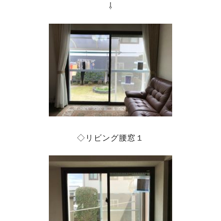
⇩
◇リビング腰窓１