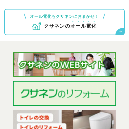
オール電化もクサネンにおまかせ！
クサネンの
オ
ー
ル
電
化