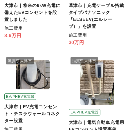
大津市｜将来の6kW充電に
草津市｜充電ケーブル搭載
備えたEVコンセントを設
タイプパナソニック
置しました
「ELSEEV(エルシー
ブ）」を設置
施工費用
施工費用
8.6万円
30万円
滋賀県大津市
滋賀県大津市
EV/PHEV充電器
大津市｜EV充電コンセン
EV/PHEV充電器
ト・テスラウォールコネク
ター設置
大津市｜電気自動車充電用
施工費用
EVコンセント設置事例