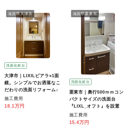
滋賀県大津市
滋賀県栗東市
洗面化粧台
大津市｜LIXILピアラ×1面
洗面化粧台
鏡。シンプルでお洒落なこ
だわりの洗面リフォーム♪
栗東市｜奧行500ｍｍコン
施工費用
パクトサイズの洗面台
『LIXL_オフト』を設置
18.1万円
施工費用
15.4万円