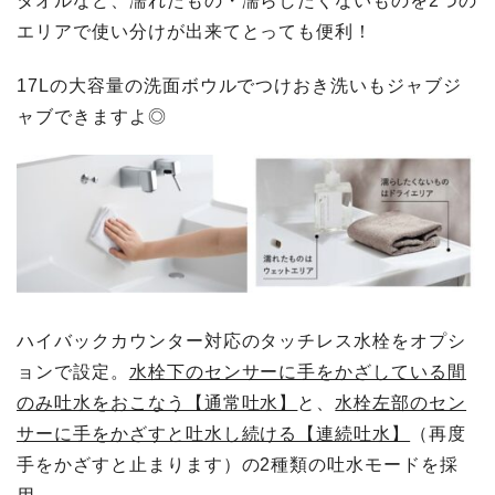
タオルなど、濡れたもの・濡らしたくないものを2つの
エリアで使い分けが出来てとっても便利！
17Lの大容量の洗面ボウルでつけおき洗いもジャブジ
ャブできますよ◎
ハイバックカウンター対応のタッチレス水栓をオプシ
ョンで設定。
水栓下のセンサーに手をかざしている間
のみ吐水をおこなう【通常吐水】
と、
水栓左部のセン
サーに手をかざすと吐水し続ける【連続吐水】
（再度
手をかざすと止まります）の2種類の吐水モードを採