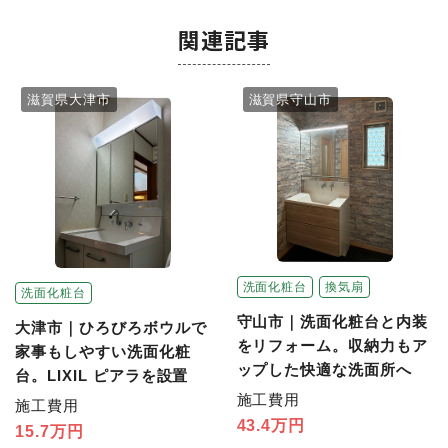
関連記事
滋賀県大津市
滋賀県守山市
洗面化粧台
換気扇
洗面化粧台
守山市｜洗面化粧台と内装
大津市｜ひろびろボウルで
をリフォーム。収納力もア
家事もしやすい洗面化粧
ップした快適な洗面所へ
台。LIXIL ピアラを設置
施工費用
施工費用
43.4万円
15.7万円