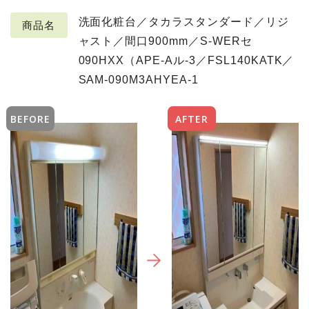
洗面化粧台／タカラスタンダード／リジ
商品名
ャスト／間口900mm／S-WERセ
090HXX（APE-Aル‐3／FSL140KATK／
SAM-090M3AHYEA-1
BEFORE
AFTER