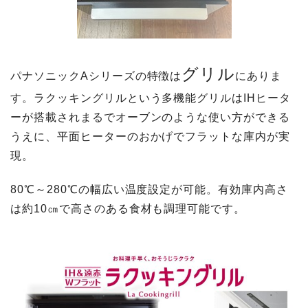
グリル
パナソニックAシリーズの特徴は
にありま
す。ラクッキングリルという多機能グリルはIHヒータ
ーが搭載されまるでオーブンのような使い方ができる
うえに、平面ヒーターのおかげでフラットな庫内が実
現。
80℃～280℃の幅広い温度設定が可能。有効庫内高さ
は約10㎝で高さのある食材も調理可能です。