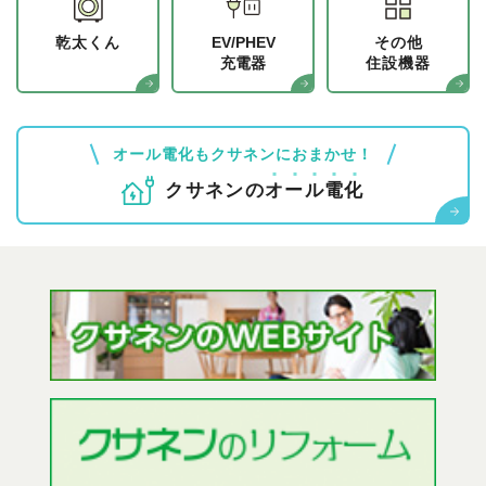
乾太くん
EV/PHEV
その他
充電器
住設機器
オール電化もクサネンにおまかせ！
クサネンの
オ
ー
ル
電
化