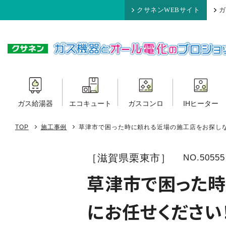
クサネンWEBサイト
ガ
ガス給湯器
エコキュート
ガスコンロ
IHヒーター
TOP
施工事例
草津市で困った時に頼れる近場の施工店をお探し
［滋賀県栗東市］
NO.50555
草津市で困った時
にお任せください