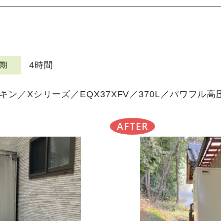
4時間
期
ン／Xシリーズ／EQX37XFV／370L／パワフル
AFTER