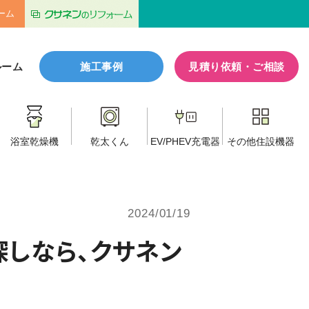
ーム
ルーム
施工事例
見積り依頼・ご相談
浴室乾燥機
乾太くん
EV/PHEV
充電器
その他
住設機器
2024/01/19
しなら、クサネン