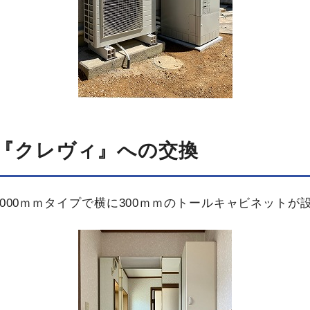
L『クレヴィ』への​交換
000ｍｍタイプで横に300ｍｍのトールキャビネットが