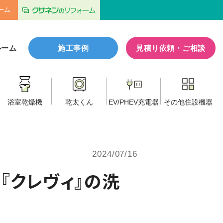
ーム
ルーム
施工事例
見積り依頼・ご相談
浴室乾燥機
乾太くん
EV/PHEV
充電器
その他
住設機器
2024/07/16
『クレヴィ』の洗