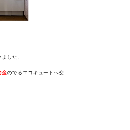
いました。
助金
のでるエコキュートへ交
。