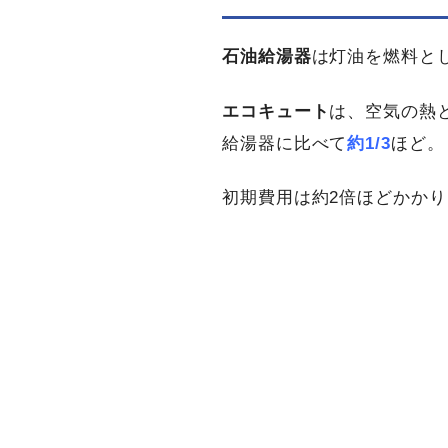
石油給湯器
は灯油を燃料と
エコキュート
は、空気の熱
給湯器に比べて
約1/3
ほど。
初期費用は約2倍ほどかかり