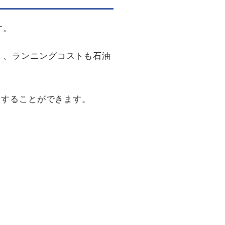
す。
く、ランニングコストも石油
換することができます。