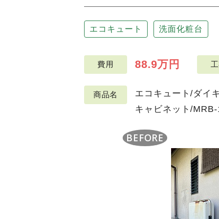
エコキュート
洗面化粧台
88.9万円
費用
工
エコキュート/ダイキン/
商品名
キャビネット/MRB-1
BEFORE