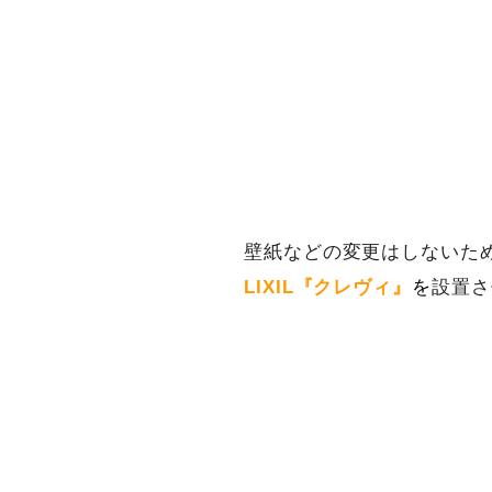
壁紙などの変更はしないた
LIXIL『クレヴィ』
を
設置さ