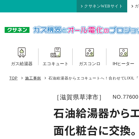
クサネンWEBサイト
ガ
ガス給湯器
エコキュート
ガスコンロ
IHヒーター
TOP
施工事例
石油給湯器からエコキュートへ！合わせてLIXIL
［滋賀県草津市］
NO.77600
石油給湯器からエコ
面化粧台に交換。