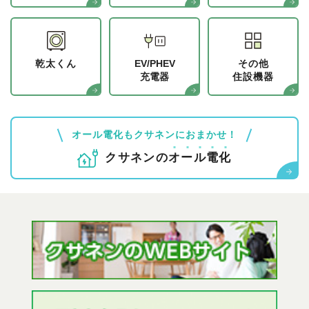
乾太くん
EV/PHEV
その他
充電器
住設機器
オール電化もクサネンにおまかせ！
クサネンの
オ
ー
ル
電
化