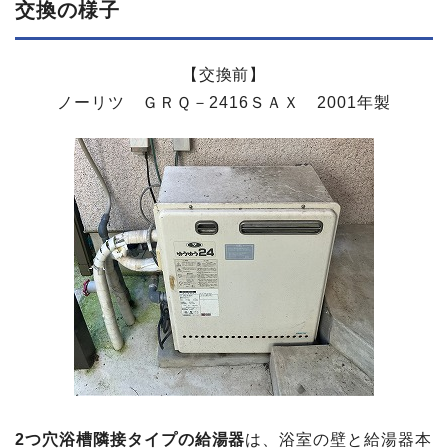
交換の​様子
【交換前】
ノーリツ ＧＲＱ－2416ＳＡＸ 2001年製
2つ穴浴槽隣接タイプの給湯器
は、浴室の壁と給湯器本