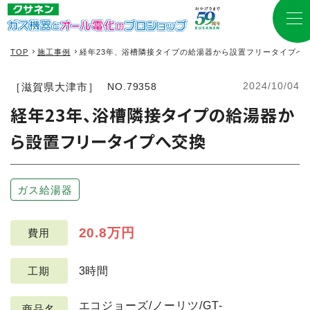
TOP
施工事例
経年23年、浴槽隣接タイプの給湯器から設置フリータイプへ
2024/10/04
［滋賀県大津市］
NO.79358
経年23年、浴槽隣接タイプの給湯器か
ら設置フリータイプへ交換
ガス給湯器
20.8万円
費用
3時間
工期
エコジョーズ/ノーリツ/GT-
商品名