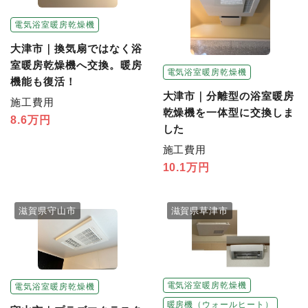
電気浴室暖房乾燥機
大津市｜換気扇ではなく浴
室暖房乾燥機へ交換。暖房
電気浴室暖房乾燥機
機能も復活！
大津市｜分離型の浴室暖房
施工費用
乾燥機を一体型に交換しま
8.6万円
した
施工費用
10.1万円
滋賀県守山市
滋賀県草津市
電気浴室暖房乾燥機
電気浴室暖房乾燥機
暖房機（ウォールヒート）