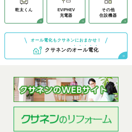
乾太くん
EV/PHEV
その他
充電器
住設機器
オール電化もクサネンにおまかせ！
クサネンの
オ
ー
ル
電
化