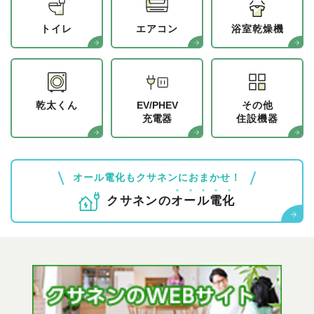
トイレ
エアコン
浴室乾燥機
乾太くん
EV/PHEV
その他
充電器
住設機器
オール電化もクサネンにおまかせ！
クサネンの
オ
ー
ル
電
化