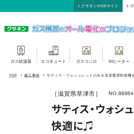
クサネンWEBサイト
ガ
ガス給湯器
エコキュート
ガスコンロ
IHヒーター
TOP
施工事例
サティス・ウォシュレットのみ＆浴室暖房乾燥機
［滋賀県草津市］
NO.86864
サティス・ウォシ
快適に♫