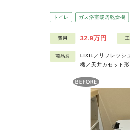
トイレ
ガス浴室暖房乾燥機
32.9万円
費用
工
LIXIL／リフレッ
商品名
機／天井カセット形／3
BEFORE