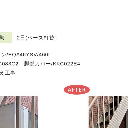
2日(ベース打替）
期
EQA46YSV/460L
083G2 脚部カバー/KKC022E4
え工事
AFTER