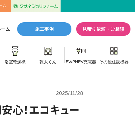
ーム
ルーム
施工事例
見積り依頼・ご相談
浴室乾燥機
乾太くん
EV/PHEV
充電器
その他
住設機器
2025/11/28
間安心！エコキュー