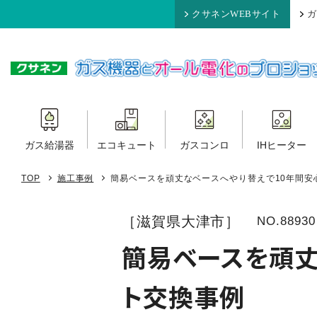
クサネンWEBサイト
ガ
ガス給湯器
エコキュート
ガスコンロ
IHヒーター
TOP
施工事例
簡易ベースを頑丈なベースへやり替えで10年間安
［滋賀県大津市］
NO.88930
簡易ベースを頑丈
ト交換事例