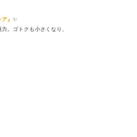
シア』
✨
魅力。ゴトクも小さくなり、