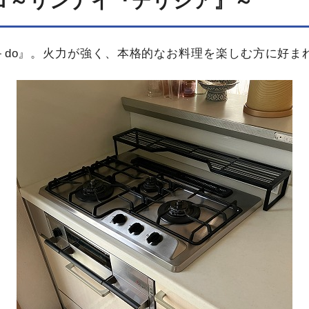
ロ～リンナイ『デリシア』～
＋do』。火力が強く、本格的なお料理を楽しむ方に好ま