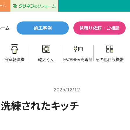
ーム
ルーム
施工事例
見積り依頼・ご相談
浴室乾燥機
乾太くん
EV/PHEV
充電器
その他
住設機器
2025/12/12
で洗練されたキッチ