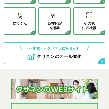
乾太くん
EV/PHEV
その他
充電器
住設機器
オール電化もクサネンにおまかせ！
クサネンの
オ
ー
ル
電
化