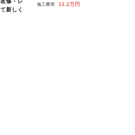
所改修・レ
13.2万円
施工費用
めて新しく