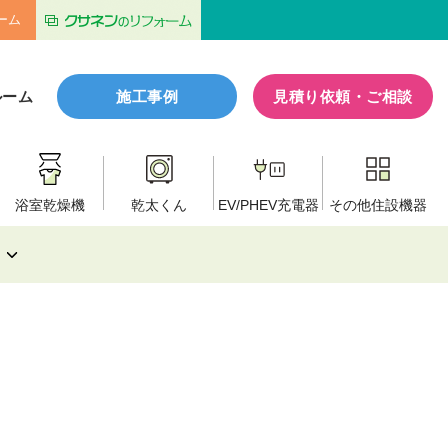
ーム
ルーム
施工事例
見積り依頼・ご相談
浴室乾燥機
乾太くん
EV/PHEV
充電器
その他
住設機器
ア