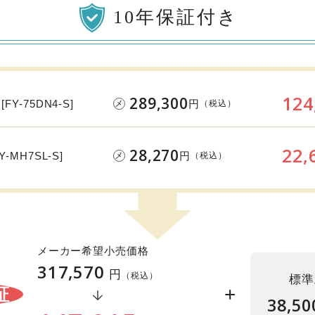
10年保証付き
124
289,300
円
[FY-75DN4-S]
（税込）
メ
22,
28,270
円
FY-MH7SL-S]
（税込）
メ
メーカー希望小売価格
317,570
円
（税込）
標準
+
証
38,50