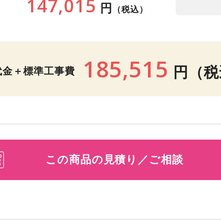
147,015
円
（税込）
185,515
円
（税
代金＋標準工事費
この商品の見積り／ご相談