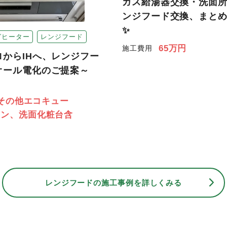
ガス給湯器交換・洗面
ンジフード交換、まと
✨
グヒーター
レンジフード
65万円
施工費用
ロからIHへ、レンジフー
オール電化のご提案～
万（その他エコキュー
コン、洗面化粧台含
レンジフードの
施工事例を詳しくみる