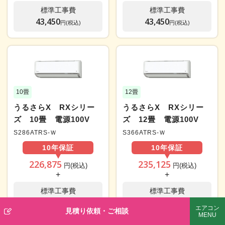
標準工事費
標準工事費
43,450
43,450
円(税込)
円(税込)
10畳
12畳
うるさらX RXシリー
うるさらX RXシリー
ズ 10畳 電源100V
ズ 12畳 電源100V
S286ATRS-Ｗ
S366ATRS-Ｗ
10年
保証
10年
保証
226,875
235,125
円(税込)
円(税込)
+
+
標準工事費
標準工事費
37,950
37,950
円(税込)
円(税込)
エアコン
見積り依頼・
ご相談
MENU