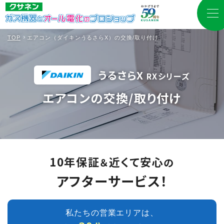
TOP
エアコン（ダイキンうるさらX）の交換/取り付け
うるさらX
RXシリーズ
エアコンの交換/取り付け
10年保証
近くて安心
＆
の
アフターサービス！
私たちの営業エリアは、