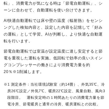
転」、消費電力が気になる時は「節電自動運転」、シ
ーンに合わせて、自動運転を使い分けできます。
AI快適自動運転では床や壁の温度（輻射熱）をセンシ
ングした検知内容と、設定した内容を記憶して「好み
の運転」として学習。AIが判断し、より快適な自動運
転を行います。
節電自動運転では室温が設定温度に達し安定すると節
電を重視した運転を実施。低回転で効率の良いスイン
グコンプレッサーの働きにより消費電力量を約
20％※1削減します。
※1 測定条件：当社環境試験室（約14畳）、外気35℃、冷
房26℃設定／外気7℃、暖房22℃設定、風量自動、風向3
段階目。 運転安定時の１時間あたりの消費電力量を節
電冷房、節電暖房と通常の冷房、暖房運転との比較。