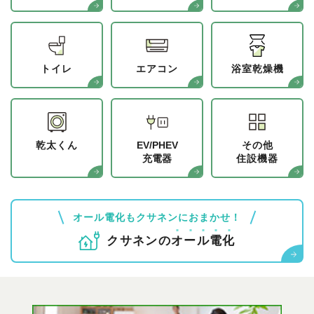
トイレ
エアコン
浴室乾燥機
乾太くん
EV/PHEV
その他
充電器
住設機器
オール電化もクサネンにおまかせ！
クサネンの
オ
ー
ル
電
化