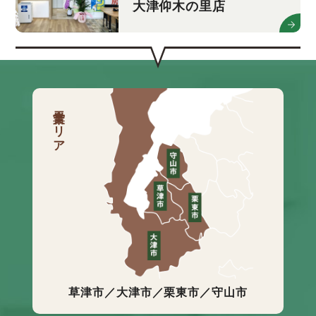
大津仰木の里店
営業エリア
草津市／大津市／栗東市／守山市