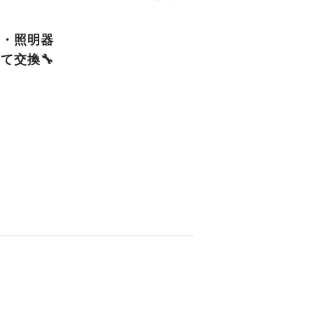
ン・照明器
て交換🔧