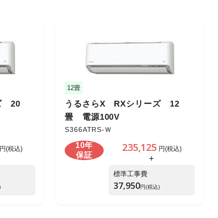
12畳
 20
うるさらX RXシリーズ 12
畳 電源100V
S366ATRS-Ｗ
235,125
10年
円(税込)
円(税込)
保証
+
標準工事費
37,950
)
円(税込)