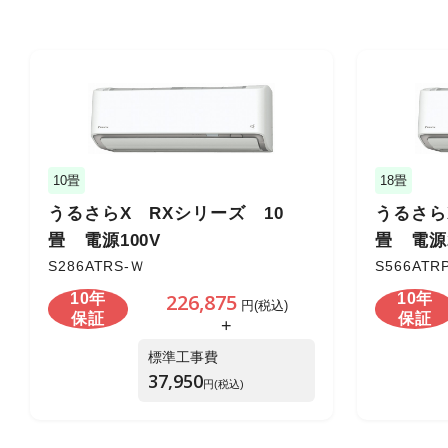
10畳
18畳
うるさらX RXシリーズ 10
うるさら
畳 電源100V
畳 電源2
S286ATRS-Ｗ
S566ATR
226,875
10年
10年
円(税込)
保証
保証
+
標準工事費
37,950
円(税込)