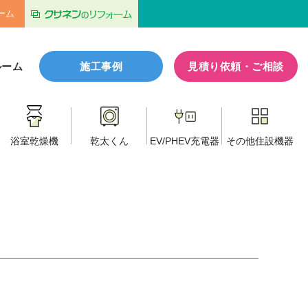
ーム
ルーム
施工事例
見積り依頼・ご相談
浴室乾燥機
乾太くん
EV/PHEV
充電器
その他
住設機器