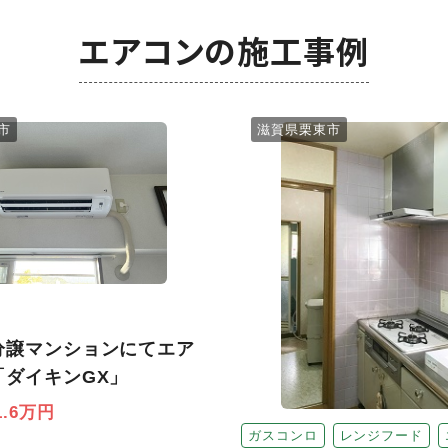
エアコンの施工事例
市
滋賀県栗東市
分譲マンションにてエア
「ダイキンGX」
1.6万円
ガスコンロ
レンジフード