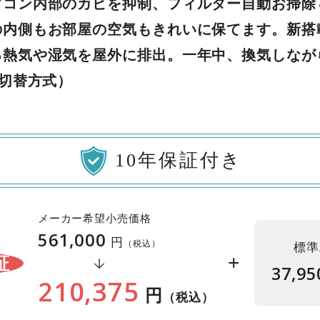
アコン内部のカビを抑制、フィルター自動お掃除
の内側もお部屋の空気もきれいに保てます。新搭
る熱気や湿気を屋外に排出。一年中、換気しなが
 切替方式）
10年保証付き
メーカー希望小売価格
561,000
円
（税込）
標準
+
証
37,95
210,375
円
（税込）