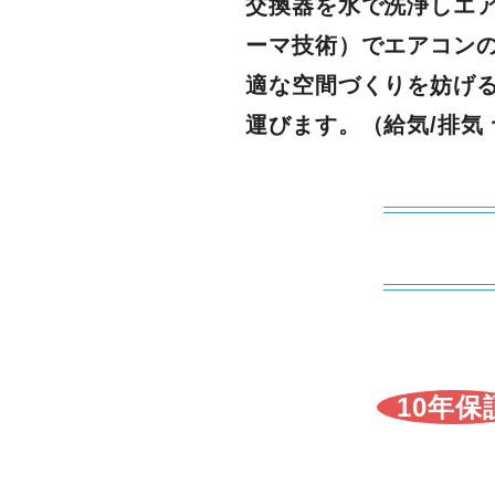
交換器を水で洗浄しエ
ーマ技術）でエアコン
適な空間づくりを妨げ
運びます。（給気/排気
10年保