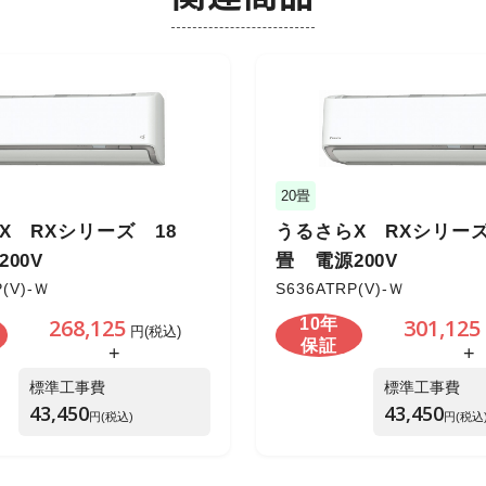
20畳
X RXシリーズ 18
うるさらX RXシリーズ
00V
畳 電源200V
P(V)-Ｗ
S636ATRP(V)-Ｗ
268,125
301,125
10年
円(税込)
保証
+
+
標準工事費
標準工事費
43,450
43,450
円(税込)
円(税込