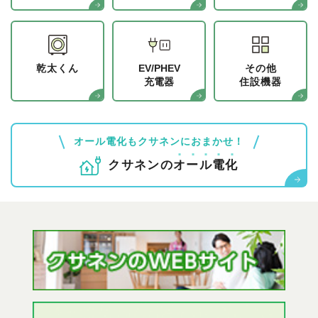
乾太くん
EV/PHEV
その他
充電器
住設機器
オール電化もクサネンにおまかせ！
クサネンの
オ
ー
ル
電
化