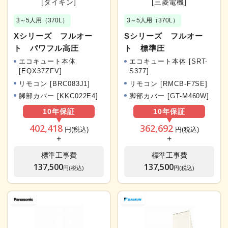
[ダイキン]
[三菱電機]
3～5人用（370L）
3～5人用（370L）
Xシリーズ フルオー
Sシリーズ フルオー
ト パワフル高圧
ト 標準圧
エコキュート本体
エコキュート本体 [SRT-
[EQX37ZFV]
S377]
リモコン [BRC083J1]
リモコン [RMCB-F7SE]
脚部カバー [KKC022E4]
脚部カバー [GT-M460W]
10年
保証
10年
保証
402,418
362,692
円(税込)
円(税込)
+
+
標準工事費
標準工事費
137,500
137,500
円(税込)
円(税込)