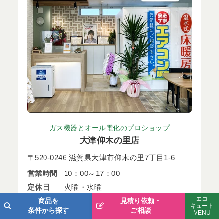
ガス機器とオール電化のプロショップ
大津仰木の里店
〒520-0246 滋賀県大津市仰木の里7丁目1-6
営業時間
10：00～17：00
定休日
火曜・水曜
エコ
TEL
0120-020-932
商品を
見積り依頼・
キュート
条件から探す
ご相談
MENU
FAX
077-574-0717