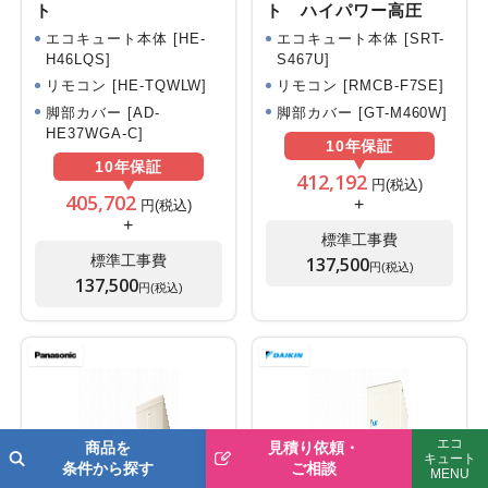
ト
ト ハイパワー高圧
エコキュート本体 [HE-
エコキュート本体 [SRT-
H46LQS]
S467U]
リモコン [HE-TQWLW]
リモコン [RMCB-F7SE]
脚部カバー [AD-
脚部カバー [GT-M460W]
HE37WGA-C]
10年
保証
10年
保証
412,192
円(税込)
405,702
+
円(税込)
+
標準工事費
標準工事費
137,500
円(税込)
137,500
円(税込)
エコ
商品を
見積り依頼・
キュート
条件から探す
ご相談
MENU