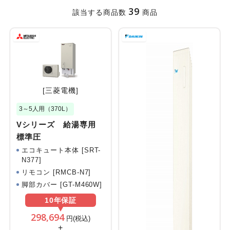
39
該当する商品数
商品
[三菱電機]
3～5人用（370L）
Vシリーズ 給湯専用
標準圧
エコキュート本体 [SRT-
N377]
リモコン [RMCB-N7]
脚部カバー [GT-M460W]
10年
保証
298,694
円(税込)
+