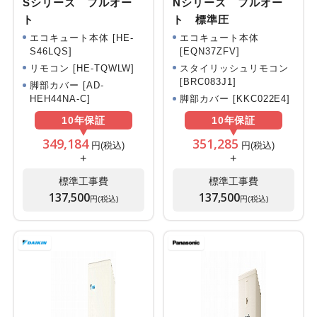
Sシリーズ フルオー
Nシリーズ フルオー
ト
ト 標準圧
エコキュート本体 [HE-
エコキュート本体
S46LQS]
[EQN37ZFV]
リモコン [HE-TQWLW]
スタイリッシュリモコン
[BRC083J1]
脚部カバー [AD-
HEH44NA-C]
脚部カバー [KKC022E4]
10年
保証
10年
保証
349,184
351,285
円(税込)
円(税込)
+
+
標準工事費
標準工事費
137,500
137,500
円(税込)
円(税込)