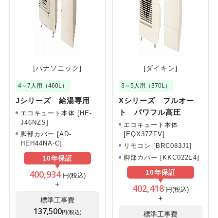
[パナソニック]
[ダイキン]
4～7人用（460L）
3～5人用（370L）
Jシリーズ 給湯専用
Xシリーズ フルオー
ト パワフル高圧
エコキュート本体 [HE-
J46NZS]
エコキュート本体
[EQX37ZFV]
脚部カバー [AD-
HEH44NA-C]
リモコン [BRC083J1]
脚部カバー [KKC022E4]
10年
保証
400,934
10年
保証
円(税込)
+
402,418
円(税込)
+
標準工事費
137,500
円(税込)
標準工事費