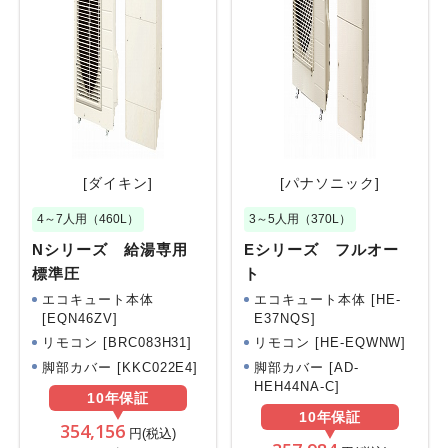
[ダイキン]
[パナソニック]
4～7人用（460L）
3～5人用（370L）
Nシリーズ 給湯専用
Eシリーズ フルオー
標準圧
ト
エコキュート本体
エコキュート本体 [HE-
[EQN46ZV]
E37NQS]
リモコン [BRC083H31]
リモコン [HE-EQWNW]
脚部カバー [KKC022E4]
脚部カバー [AD-
HEH44NA-C]
10年
保証
10年
保証
354,156
円(税込)