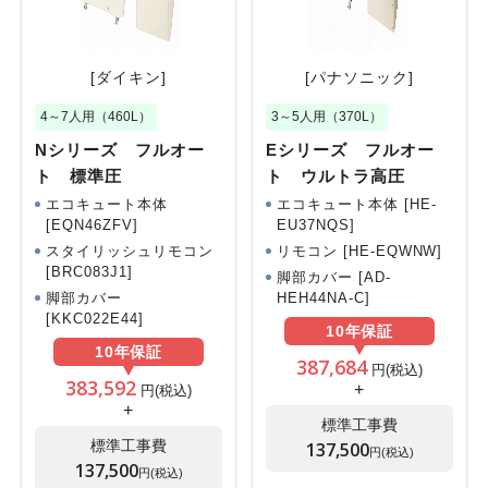
[ダイキン]
[パナソニック]
4～7人用（460L）
3～5人用（370L）
Nシリーズ フルオー
Eシリーズ フルオー
ト 標準圧
ト ウルトラ高圧
エコキュート本体
エコキュート本体 [HE-
[EQN46ZFV]
EU37NQS]
スタイリッシュリモコン
リモコン [HE-EQWNW]
[BRC083J1]
脚部カバー [AD-
脚部カバー
HEH44NA-C]
[KKC022E44]
10年
保証
10年
保証
387,684
円(税込)
383,592
+
円(税込)
+
標準工事費
標準工事費
137,500
円(税込)
137,500
円(税込)