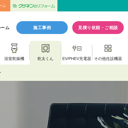
ーム
ルーム
施工事例
見積り依頼・ご相談
浴室乾燥機
乾太くん
EV/PHEV
充電器
その他
住設機器