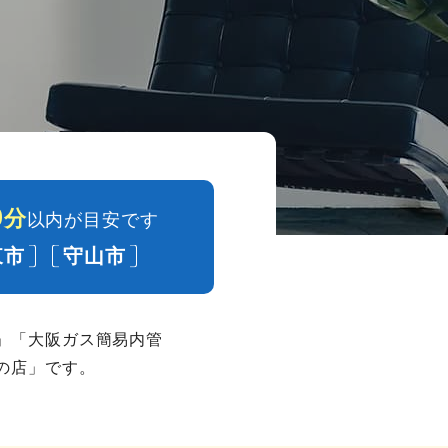
0
分
以内が目安です
東市
守山市
」「大阪ガス簡易内管
の店」です。