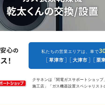
乾太くんの交換/設置
て安心
の
3
私たちの営業エリアは、
車で
ス！
草津市
大津市
栗
クサネンは「関電ガスサポートショップ
施工店」「ガス機器設置スペシャリスト