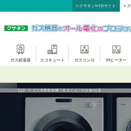
クサネンWEBサイト
ガ
ガス給湯器
エコキュート
ガスコンロ
IHヒーター
TOP
ガス衣類乾燥機「乾太くん」の交換/設置