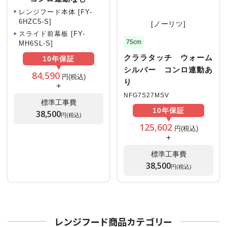
レンジフード本体 [FY-
6HZC5-S]
[ノーリツ]
スライド前幕板 [FY-
75cm
MH6SL-S]
クララタッチ ウォーム
10年
保証
シルバー コンロ連動あ
84,590
円(税込)
り
+
NFG7S27MSV
標準工事費
10年
保証
38,500
円(税込)
125,602
円(税込)
+
標準工事費
38,500
円(税込)
レンジフード商品カテゴリー