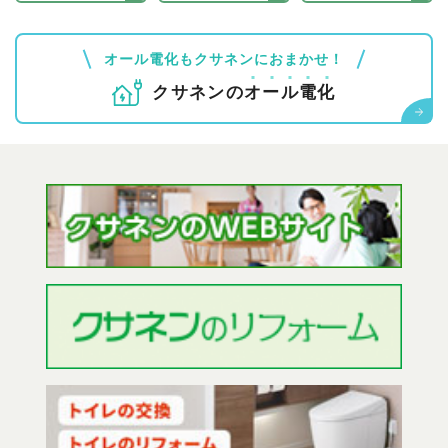
オール電化もクサネンにおまかせ！
クサネンの
オ
ー
ル
電
化