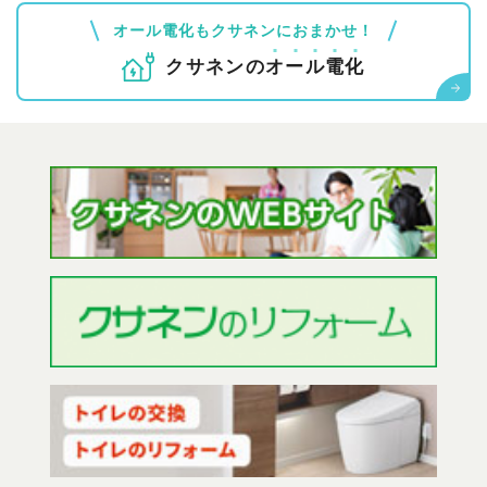
オール電化もクサネンにおまかせ！
クサネンの
オ
ー
ル
電
化