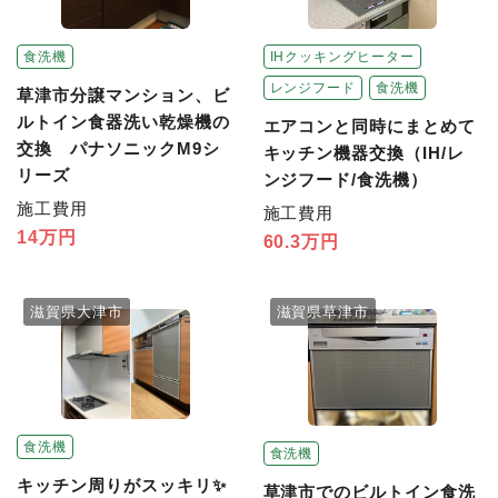
食洗機
IHクッキングヒーター
レンジフード
食洗機
草津市分譲マンション、ビ
ルトイン食器洗い乾燥機の
エアコンと同時にまとめて
交換 パナソニックM9シ
キッチン機器交換（IH/レ
リーズ
ンジフード/食洗機）
施工費用
施工費用
14万円
60.3万円
滋賀県大津市
滋賀県草津市
食洗機
食洗機
キッチン周りがスッキリ✨
草津市でのビルトイン食洗