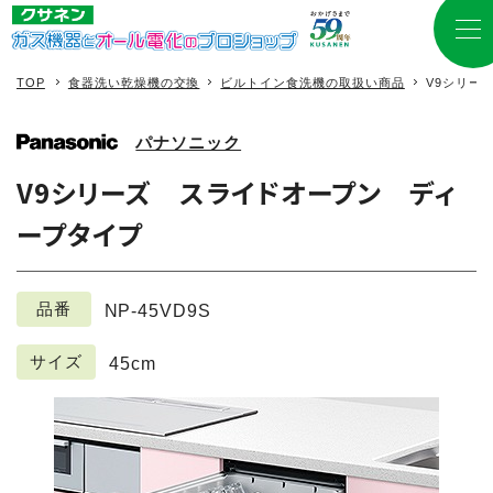
TOP
食器洗い乾燥機の交換
ビルトイン食洗機の取扱い商品
V9シリー
パナソニック
V9シリーズ スライドオープン ディ
ープタイプ
品番
NP-45VD9S
サイズ
45cm