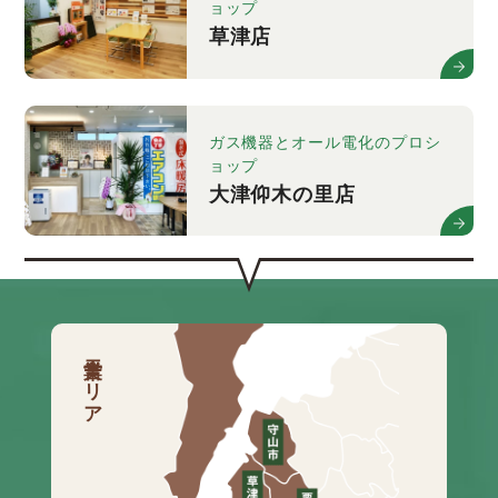
ョップ
草津店
ガス機器とオール電化のプロシ
ョップ
大津仰木の里店
営業エリア