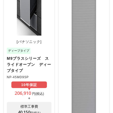
[パナソニック]
ディープタイプ
M9プラスシリーズ ス
ライドオープン ディー
プタイプ
NP-45MD9SP
10年
保証
206,910
円(税込)
+
標準工事費
40,150
円(税込)