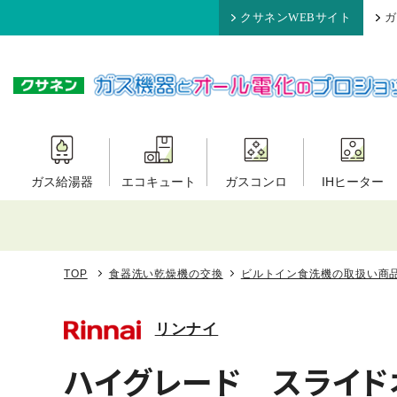
クサネンWEBサイト
ガ
ガス給湯器
エコキュート
ガスコンロ
IHヒーター
TOP
食器洗い乾燥機の交換
ビルトイン食洗機の取扱い商
リンナイ
ハイグレード スライド