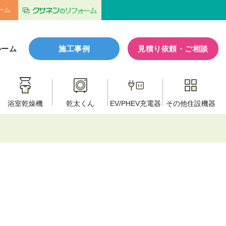
ーム
ルーム
施工事例
見積り依頼・ご相談
浴室乾燥機
乾太くん
EV/PHEV
充電器
その他
住設機器