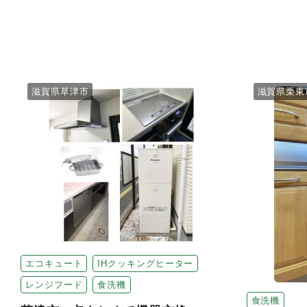
滋賀県草津市
滋賀県栗東
エコキュート
IHクッキングヒーター
レンジフード
食洗機
食洗機