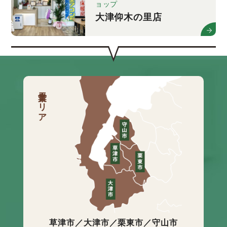
ョップ
大津仰木の里店
営業エリア
草津市／大津市／栗東市／守山市