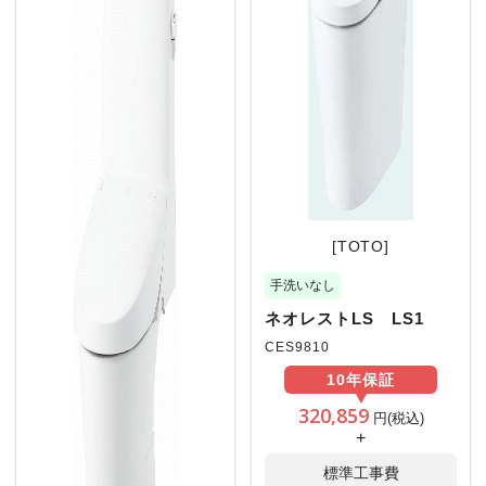
[TOTO]
手洗いなし
ネオレストLS LS1
CES9810
10年
保証
320,859
円(税込)
+
標準工事費