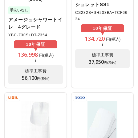
シュレットSS1
手洗いなし
CS232B+SH233BA+TCF66
アメージュシャワートイ
24
レ 4グレード
10年
保証
YBC-Z30S+DT-Z354
134,720
円(税込)
10年
保証
+
136,998
標準工事費
円(税込)
+
37,950
円(税込)
標準工事費
56,100
円(税込)