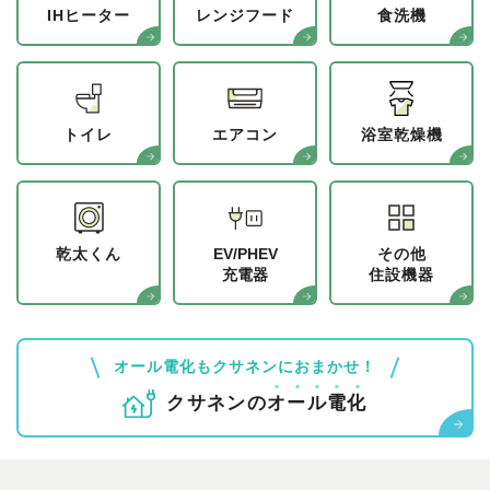
IHヒーター
レンジフード
食洗機
トイレ
エアコン
浴室乾燥機
乾太くん
EV/PHEV
その他
充電器
住設機器
オール電化もクサネンにおまかせ！
クサネンの
オ
ー
ル
電
化