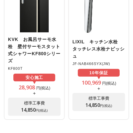
KVK お風呂サーモ水
LIXIL キッチン水栓
栓 壁付サーモスタット
タッチレス水栓ナビッシ
式シャワーKF800シリー
ュ
ズ
JF-NAB466SYX(JW)
KF800T
10年
保証
安心
施工
100,969
円(税込)
28,908
円(税込)
+
+
標準工事費
標準工事費
14,850
円(税込)
14,850
円(税込)