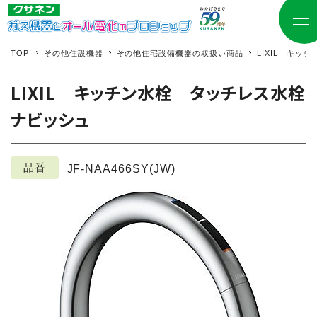
TOP
その他住設機器
その他住宅設備機器の取扱い商品
LIXIL キ
LIXIL キッチン水栓 タッチレス水栓
ナビッシュ
品番
JF-NAA466SY(JW)