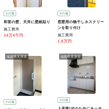
その他
その他
和室の壁、天井に壁紙貼り
窓壁用の物干しホスクリー
ンを取り付け
施工費用
施工費用
34万4千円
1.9万円
滋賀県大津市
滋賀県草津市
その他
その他
入居率UPのためにキッチ