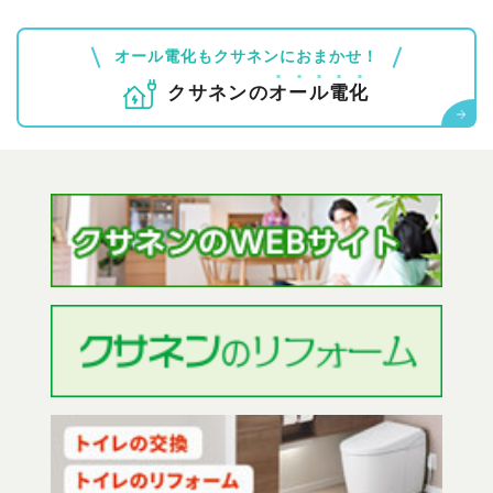
オール電化もクサネンにおまかせ！
クサネンの
オ
ー
ル
電
化