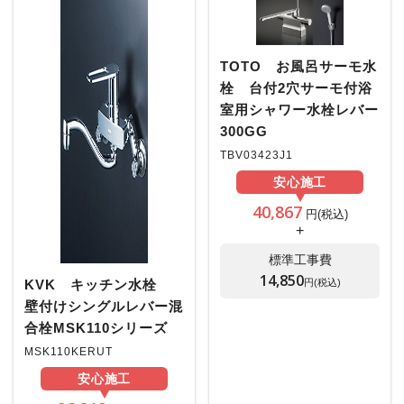
TOTO お風呂サーモ水
栓 台付2穴サーモ付浴
室用シャワー水栓レバー
300GG
TBV03423J1
安心
施工
40,867
円(税込)
+
標準工事費
14,850
円(税込)
KVK キッチン水栓
壁付けシングルレバー混
合栓MSK110シリーズ
MSK110KERUT
安心
施工