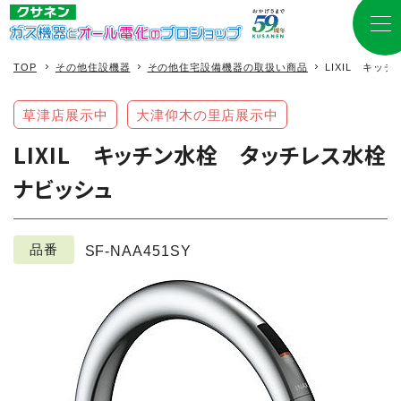
TOP
その他住設機器
その他住宅設備機器の取扱い商品
LIXIL キ
草津店展示中
大津仰木の里店展示中
LIXIL キッチン水栓 タッチレス水栓
ナビッシュ
品番
SF-NAA451SY