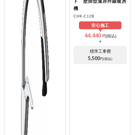
ト 壁掛型遠赤外線暖房
機
CHK-C12B
安心
施工
44,440
円(税込)
+
標準工事費
5,500
円(税込)