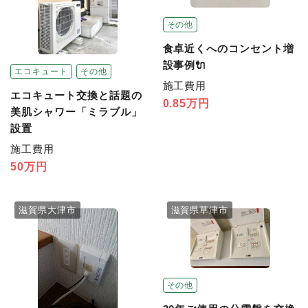
その他
食卓近くへのコンセント増
設事例🔌
エコキュート
その他
施工費用
エコキュート交換と話題の
0.85万円
美肌シャワー「ミラブル」
設置
施工費用
50万円
滋賀県大津市
滋賀県草津市
その他