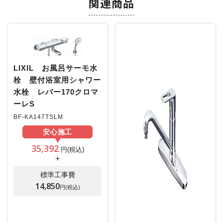
関連商品
LIXIL お風呂サーモ水
栓 壁付浴室用シャワー
水栓 レバー170クロマ
ーレS
BF-KA147TSLM
安心
施工
35,392
円(税込)
+
標準工事費
14,850
円(税込)