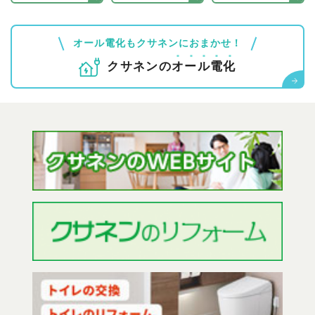
オール電化もクサネンにおまかせ！
クサネンの
オ
ー
ル
電
化