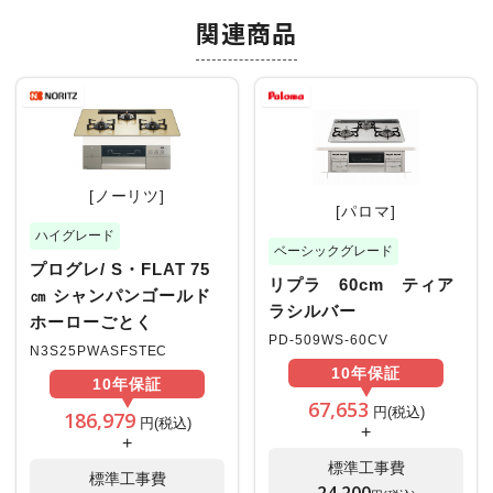
関連商品
[ノーリツ]
[パロマ]
ハイグレード
ベーシックグレード
プログレ/ S・FLAT 75
リプラ 60cm ティア
㎝ シャンパンゴールド
ラシルバー
ホーローごとく
PD-509WS-60CV
N3S25PWASFSTEC
10年
保証
10年
保証
67,653
円(税込)
186,979
円(税込)
+
+
標準工事費
標準工事費
24,200