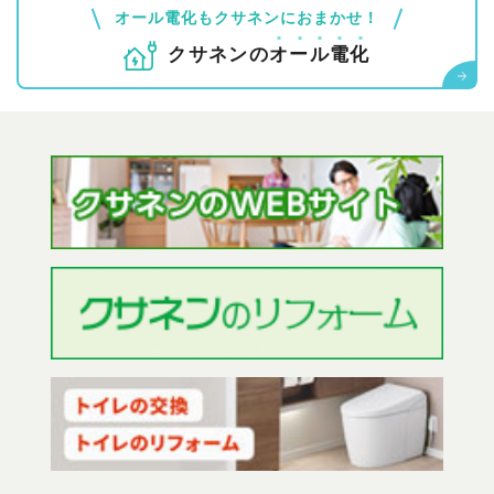
オール電化もクサネンにおまかせ！
クサネンの
オ
ー
ル
電
化