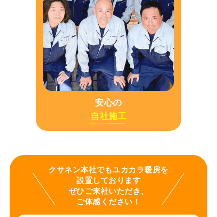
安心の
自社施工
クサネン本社でもユカカラ暖房を
設置しております
ぜひご来社いただき、
ご体感ください！