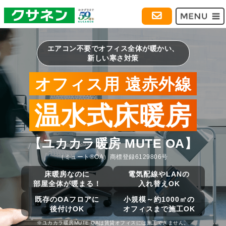
エアコン不要でオフィス全体が暖かい、
新しい寒さ対策
オフィス用 遠赤外線
温水式床暖房
【ユカカラ暖房 MUTE OA】
（ミュート®OA）商標登録6129806号
床暖房なのに
電気配線やLANの
部屋全体が暖まる！
入れ替えOK
既存のOAフロアに
小規模～約1000㎡の
後付けOK
オフィスまで施工OK
※ユカカラ暖房MUTE OAは賃貸オフィスには施工できません。