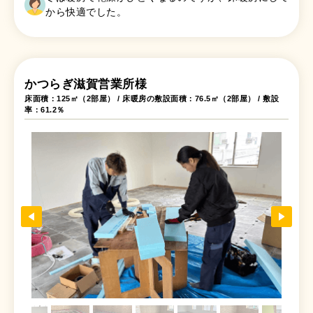
から快適でした。
かつらぎ滋賀営業所様
床面積：125㎡（2部屋） / 床暖房の敷設面積：76.5㎡（2部屋） / 敷設
率：61.2％
断熱