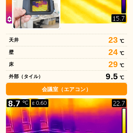
23
天井
℃
24
壁
℃
29
床
℃
9.5
外部（タイル）
℃
会議室（エアコン）