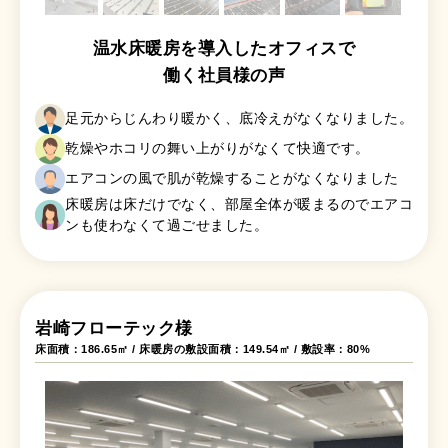
温水床暖房を導入したオフィスで
働く社員様の声
足元からじんわり暖かく、底冷えがなくなりました。
乾燥やホコリの舞い上がりがなくて快適です。
エアコンの風で肌が乾燥することがなくなりました
床暖房は床だけでなく、部屋全体が暖まるのでエアコ
ンも使わなくて過ごせました。
岩崎フローテック様
床面積：186.65㎡ / 床暖房の敷設面積：149.54㎡ / 敷設率：80%