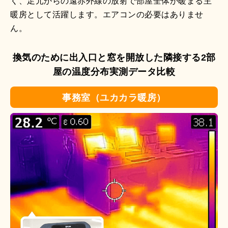
く、足元からの遠赤外線の放射で部屋全体が暖まる主
暖房として活躍します。エアコンの必要はありませ
ん。
換気のために出⼊⼝と窓を開放した隣接する2部
屋の温度分布実測データ⽐較
事務室（ユカカラ暖房）