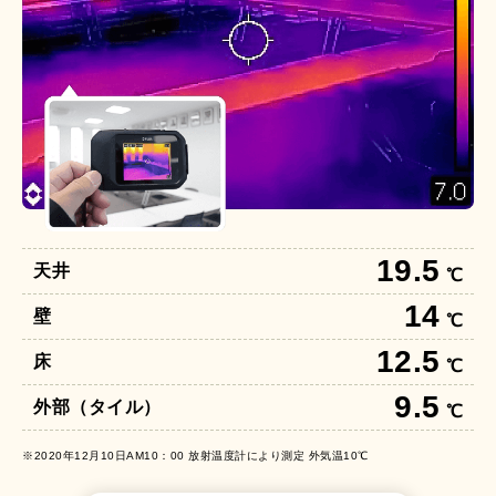
19.5
天井
℃
14
壁
℃
12.5
床
℃
9.5
外部（タイル）
℃
※2020年12⽉10⽇AM10：00 放射温度計により測定 外気温10℃