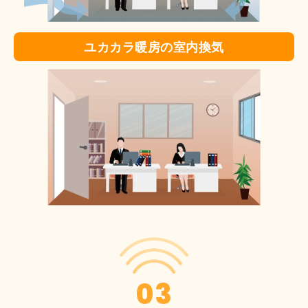
ユカカラ暖房の室内換気
03