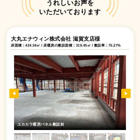
うれしいお声を
いただいております
大丸エナウィン株式会社 滋賀支店様
床面積：424.36㎡ / 床暖房の敷設面積：319.45㎡ / 敷設率：75.27%
ユカカラ暖房パネル敷設前
ユカ