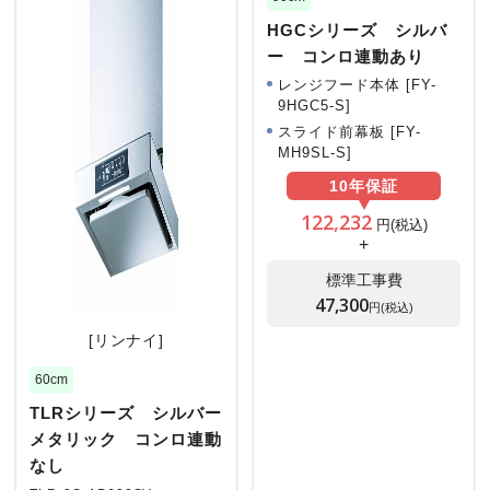
HGCシリーズ シルバ
ー コンロ連動あり
レンジフード本体 [FY-
9HGC5-S]
スライド前幕板 [FY-
MH9SL-S]
10年
保証
122,232
円(税込)
+
標準工事費
47,300
円(税込)
[リンナイ]
60cm
TLRシリーズ シルバー
メタリック コンロ連動
なし