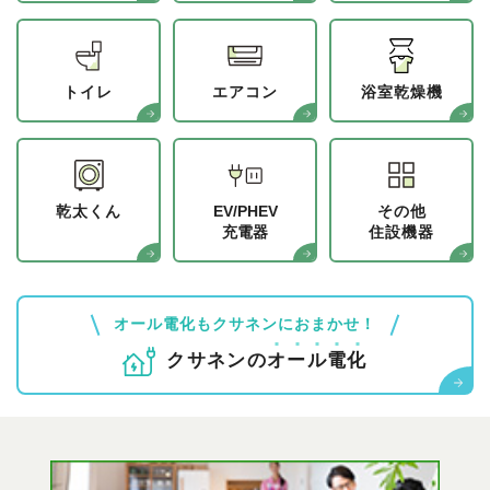
トイレ
エアコン
浴室乾燥機
乾太くん
EV/PHEV
その他
充電器
住設機器
オール電化もクサネンにおまかせ！
クサネンの
オ
ー
ル
電
化