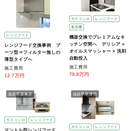
ガスコンロ
レンジフード
食洗機
レンジフード
機器交換でプレミアムなキ
ッチン空間へ デリシア ×
レンジフード交換事例 ブ
オイルスマッシャー × 洗剤
ーツ型⇒フィルター無しの
自動投入
薄型タイプへ
施工費用
施工費用
79.8万円
12.7万円
滋賀県栗東市
滋賀県草津市
ガスコンロ
レンジフード
ガスコンロ
レンジフード
マントル型レンジフード