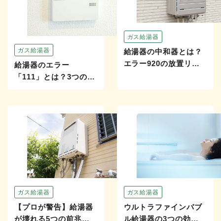
ガス給湯器
ガス給湯器
給湯器の中和器とは？
エラー920の放置リス
給湯器のエラー
クと交換の判断基準
「111」とは？3つのチ
ェック手順や修理・交
換の判断基準も解説
ガス給湯器
ガス給湯器
【プロが警告】給湯器
ウルトラファインバブ
が壊れる5つの前兆！
ル給湯器の3つの効