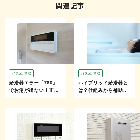
関連記事
ガス給湯器
ガス給湯器
給湯器エラー「760」
ハイブリッド給湯器と
でお湯が出ない！正し
は？仕組みから補助金
い初動から交換すべき
活用まで導入のポイン
3つの基準まで解説
トをプロが解説