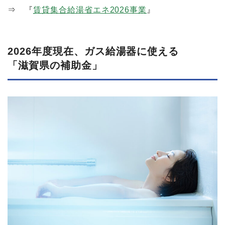
⇒ 『
賃貸集合給湯省エネ2026事業
』
2026年度現在、​ガス給湯器に​使える​
「滋賀県の​補助金」