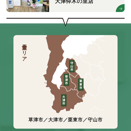
大津仰木の里店
営業エリア
草津市／大津市／栗東市／守山市