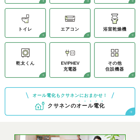
トイレ
エアコン
浴室乾燥機
乾太くん
EV/PHEV
その他
充電器
住設機器
オール電化もクサネンにおまかせ！
クサネンの
オ
ー
ル
電
化