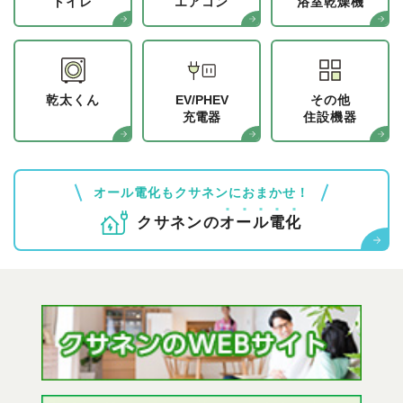
トイレ
エアコン
浴室乾燥機
乾太くん
EV/PHEV
その他
充電器
住設機器
オール電化もクサネンにおまかせ！
クサネンの
オ
ー
ル
電
化