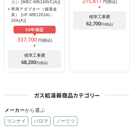
215,617
円(税込)
コン [MBC-MB240VC(A)]
+
専用アダプター（循環金
具） [UF-MB1201AL-
標準工事費
10A(A)]
62,700
円(税込)
10年
保証
337,700
円(税込)
+
標準工事費
68,200
円(税込)
ガス給湯器商品カテゴリー
メーカー
から選ぶ
リンナイ
パロマ
ノーリツ