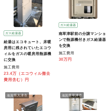
ガス給湯器
ガス給湯器
南草津駅前の分譲マンショ
ンで熱源機付きガス給湯器
給湯はエコキュート、床暖
を交換
房用に残されていたエコウ
施工費用
ィルをガスの暖房用熱源機
30万円
に交換
施工費用
23.4万（エコウィル撤去
費用含む）円
滋賀県大津市
滋賀県草津市