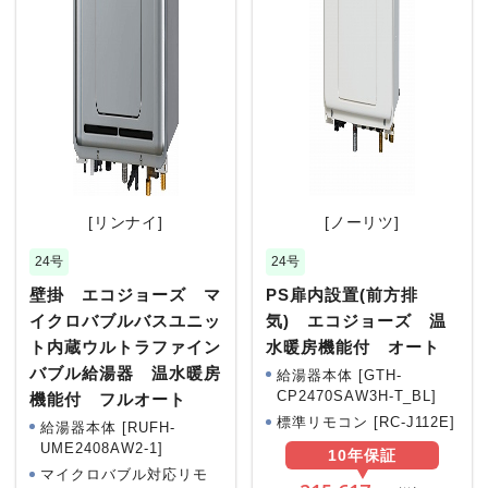
[リンナイ]
[ノーリツ]
24号
24号
壁掛 エコジョーズ マ
PS扉内設置(前方排
イクロバブルバスユニッ
気) エコジョーズ 温
ト内蔵ウルトラファイン
水暖房機能付 オート
バブル給湯器 温水暖房
給湯器本体 [GTH-
CP2470SAW3H-T_BL]
機能付 フルオート
標準リモコン [RC-J112E]
給湯器本体 [RUFH-
UME2408AW2-1]
10年
保証
マイクロバブル対応リモ