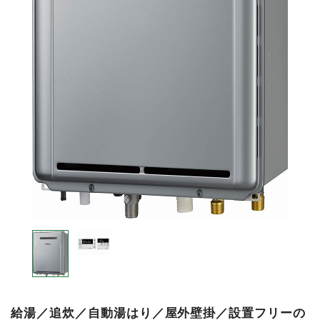
給湯／追炊／自動湯はり／屋外壁掛／設置フリーの