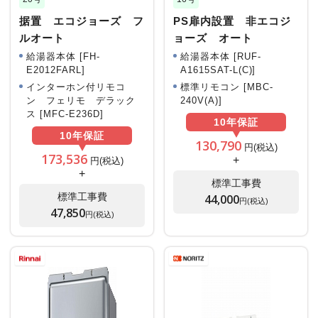
据置 エコジョーズ フ
PS扉内設置 非エコジ
ルオート
ョーズ オート
給湯器本体 [FH-
給湯器本体 [RUF-
E2012FARL]
A1615SAT-L(C)]
インターホン付リモコ
標準リモコン [MBC-
ン フェリモ デラック
240V(A)]
ス [MFC-E236D]
10年
保証
10年
保証
130,790
円(税込)
173,536
+
円(税込)
+
標準工事費
標準工事費
44,000
円(税込)
47,850
円(税込)