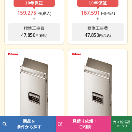
10年
保証
10年
保証
159,275
167,591
円(税込)
円(税込)
+
+
標準工事費
標準工事費
47,850
47,850
円(税込)
円(税込)
商品を
見積り依頼・
ガス給湯器
MENU
条件から探す
ご相談