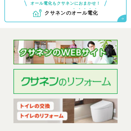
オール電化もクサネンにおまかせ！
クサネンの
オ
ー
ル
電
化