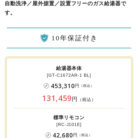
自動洗浄／屋外据置／設置フリーのガス給湯器で
す。
10年保証付き
給湯器本体
[GT-C1672AR-1 BL]
453,310
円
メ
（税込）
131,459
円
（税込）
標準リモコン
[RC-J101E]
42,680
円
メ
（税込）