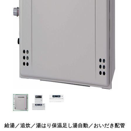
給湯／追炊／湯はり保温足し湯自動／おいだき配管