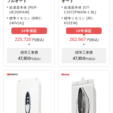
フルオート
オート
給湯器本体 [RUF-
給湯器本体 [GT-
UE200FAW]
C2072PWAW-1 BL]
標準リモコン [MBC-
標準リモコン [RC-
240V(A)]
K01EW]
10年
保証
10年
保証
225,720
262,667
円(税込)
円(税込)
+
+
標準工事費
標準工事費
47,850
47,850
円(税込)
円(税込)