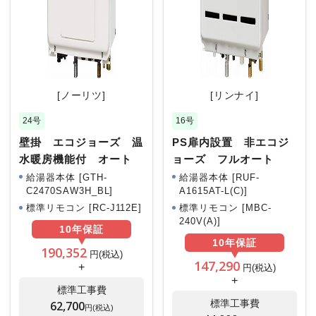
[ノーリツ]
[リンナイ]
24号
16号
壁掛 エコジョーズ 温
PS扉内設置 非エコジ
水暖房機能付 オート
ョーズ フルオート
給湯器本体 [GTH-
給湯器本体 [RUF-
C2470SAW3H_BL]
A1615AT-L(C)]
標準リモコン [RC-J112E]
標準リモコン [MBC-
240V(A)]
10年
保証
10年
保証
190,352
円(税込)
147,290
+
円(税込)
+
標準工事費
標準工事費
62,700
円(税込)