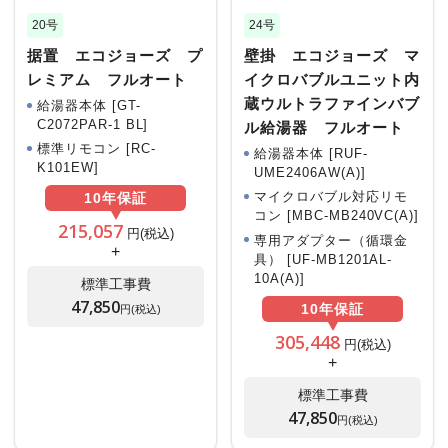
20号
24号
据置 エコジョーズ プ
壁掛 エコジョーズ マ
レミアム フルオート
イクロバブルユニット内
蔵ウルトラファインバブ
給湯器本体 [GT-
C2072PAR-1 BL]
ル給湯器 フルオート
標準リモコン [RC-
給湯器本体 [RUF-
K101EW]
UME2406AW(A)]
マイクロバブル対応リモ
10年
保証
コン [MBC-MB240VC(A)]
215,057
円(税込)
専用アダプター（循環金
+
具） [UF-MB1201AL-
10A(A)]
標準工事費
47,850
10年
保証
円(税込)
305,448
円(税込)
+
標準工事費
47,850
円(税込)