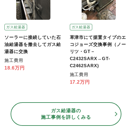
ガス給湯器
ガス給湯器
ソーラーに接続していた石
草津市にて据置タイプのエ
油給湯器を撤去してガス給
コジョーズ交換事例（ノー
湯器に交換
リツ・GT－
C2432SARX→GT-
施工費用
C2462SARX)
18.6万円
施工費用
17.2万円
ガス給湯器の
施工事例を詳しくみる