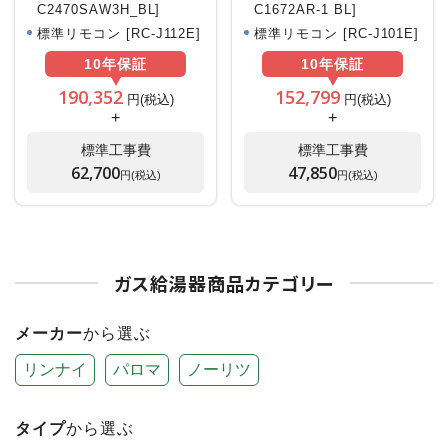
C2470SAW3H_BL]
C1672AR-1 BL]
標準リモコン [RC-J112E]
標準リモコン [RC-J101E]
10年
保証
10年
保証
190,352
152,799
円(税込)
円(税込)
+
+
標準工事費
標準工事費
62,700
47,850
円(税込)
円(税込)
ガス給湯器商品カテゴリー
メーカー
から選ぶ
リンナイ
パロマ
ノーリツ
タイプ
から選ぶ