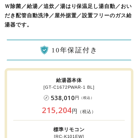
Ｗ除菌／給湯／追炊／湯はり保温足し湯自動／おい
だき配管自動洗浄／屋外据置／設置フリーのガス給
湯器です。
10年保証付き
給湯器本体
[GT-C1672PWAR-1 BL]
538,010
円
メ
（税込）
215,204
円
（税込）
標準リモコン
[RC-K101EW]