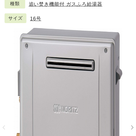
種類
追い焚き機能付 ガスふろ給湯器
サイズ
16号