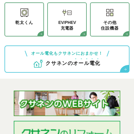
乾太くん
EV/PHEV
その他
充電器
住設機器
オール電化もクサネンにおまかせ！
クサネンの
オ
ー
ル
電
化