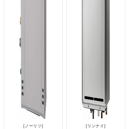
[ノーリツ]
[リンナイ]