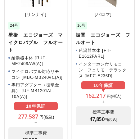
[リンナイ]
[パロマ]
24号
16号
壁掛 エコジョーズ マ
据置 エコジョーズ フ
イクロバブル フルオー
ルオート
ト
給湯器本体 [FH-
E1612FARL]
給湯器本体 [RUF-
ME2406AW(A)]
インターホン付リモコ
ン フェリモ デラック
マイクロバブル対応リモ
ス [MFC-E236D]
コン [MBC-MB240VC(A)]
専用アダプター（循環金
10年
保証
具） [UF-MB1201AL-
162,217
円(税込)
10A(A)]
+
10年
保証
標準工事費
277,587
円(税込)
47,850
円(税込)
+
標準工事費