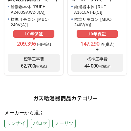
給湯器本体 [RUFH-
給湯器本体 [RUF-
A2400SAW2-3(A)]
A1615AT-L(C)]
標準リモコン [MBC-
標準リモコン [MBC-
240V(A)]
240V(A)]
10年
保証
10年
保証
209,396
147,290
円(税込)
円(税込)
+
+
標準工事費
標準工事費
62,700
44,000
円(税込)
円(税込)
ガス給湯器商品カテゴリー
メーカー
から選ぶ
リンナイ
パロマ
ノーリツ