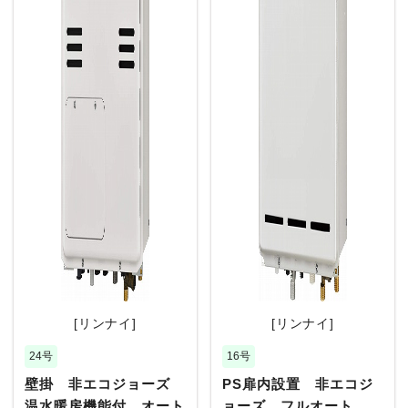
[リンナイ]
[リンナイ]
24号
16号
壁掛 非エコジョーズ
PS扉内設置 非エコジ
温水暖房機能付 オート
ョーズ フルオート