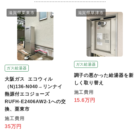
滋賀県栗東市
滋賀県草津市
ガス給湯器
ガス給湯器
調子の悪かった給湯器を新
大阪ガス エコウィル
しく取り替え
（N)136-N040→リンナイ
施工費用
熱源付エコジョーズ
15.6万円
RUFH-E2406AW2-1への交
換、栗東市
施工費用
35万円