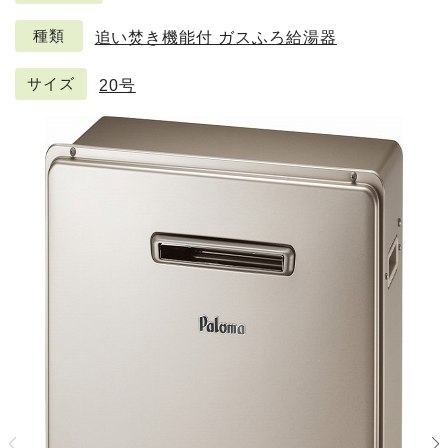
種類
追い焚き機能付 ガスふろ給湯器
サイズ
20号