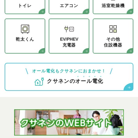
トイレ
エアコン
浴室乾燥機
乾太くん
EV/PHEV
その他
充電器
住設機器
オール電化もクサネンにおまかせ！
クサネンの
オ
ー
ル
電
化