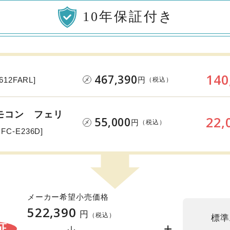
10年保証付き
140
467,390
円
612FARL]
（税込）
メ
モコン フェリ
22,
55,000
円
（税込）
メ
MFC-E236D]
メーカー希望小売価格
522,390
円
（税込）
標準
+
証