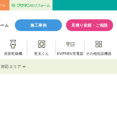
ーム
ルーム
施工事例
見積り依頼・ご相談
浴室乾燥機
乾太くん
EV/PHEV
充電器
その他
住設機器
対応エリア