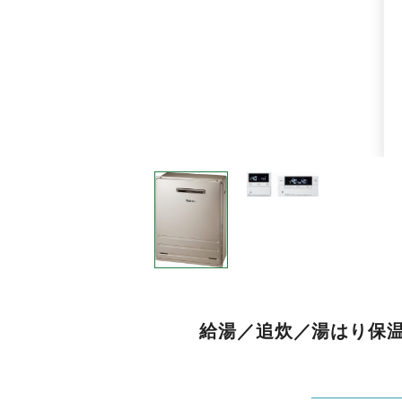
給湯／追炊／湯はり保