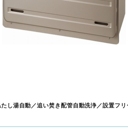
温たし湯自動／追い焚き配管自動洗浄／設置フリ