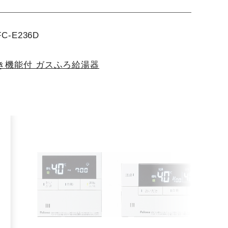
E236D
き機能付 ガスふろ給湯器