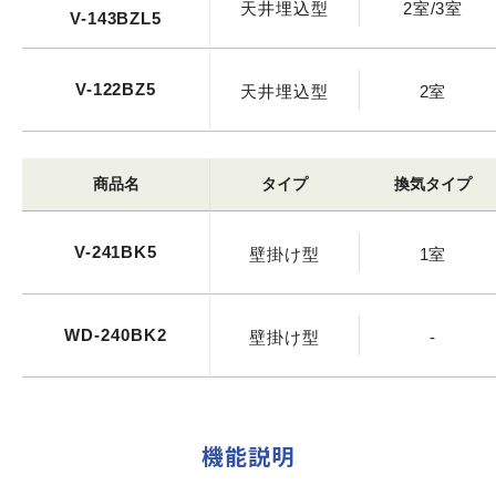
天井埋込型
2室/3室
V-143BZL5
V-122BZ5
天井埋込型
2室
商品名
タイプ
換気タイプ
V-241BK5
壁掛け型
1室
WD-240BK2
壁掛け型
-
機能説明