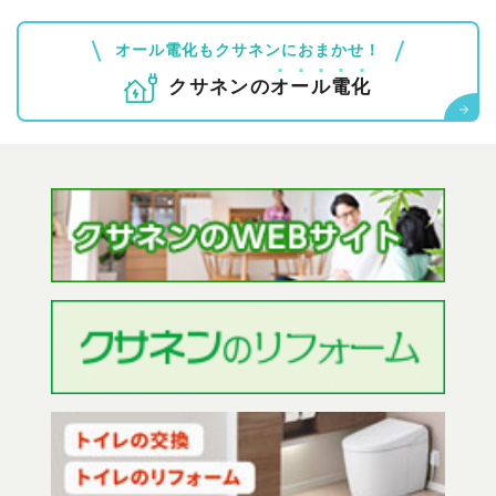
オール電化もクサネンにおまかせ！
クサネンの
オ
ー
ル
電
化