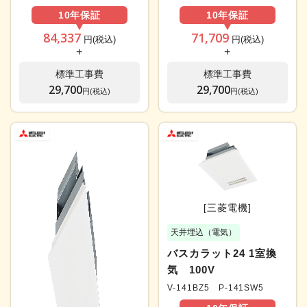
10年
保証
10年
保証
84,337
71,709
円(税込)
円(税込)
+
+
標準工事費
標準工事費
29,700
29,700
円(税込)
円(税込)
[三菱電機]
天井埋込（電気）
バスカラット24 1室換
気 100V
V-141BZ5 P-141SW5