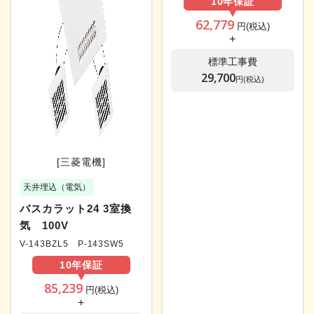
10年
保証
62,779
円(税込)
+
標準工事費
29,700
円(税込)
[三菱電機]
天井埋込（電気）
バスカラット24 3室換
気 100V
V-143BZL5 P-143SW5
10年
保証
85,239
円(税込)
+