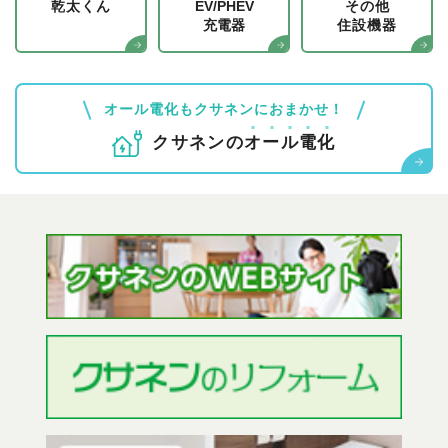
乾太くん
EV/PHEV
その他
充電器
住設機器
オール電化もクサネンにおまかせ！
クサネンの
オ
ー
ル
電
化