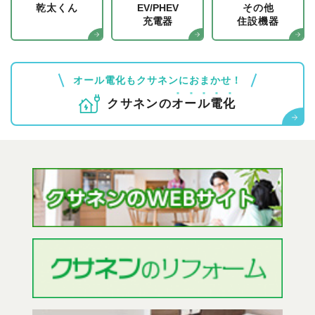
乾太くん
EV/PHEV
その他
充電器
住設機器
オール電化もクサネンにおまかせ！
クサネンの
オ
ー
ル
電
化