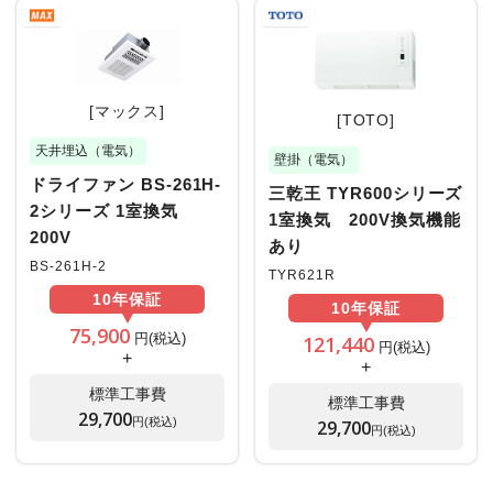
[マックス]
[TOTO]
天井埋込（電気）
壁掛（電気）
ドライファン BS-261H-
三乾王 TYR600シリーズ
2シリーズ 1室換気
1室換気 200V換気機能
200V
あり
BS-261H-2
TYR621R
10年
保証
10年
保証
75,900
円(税込)
121,440
円(税込)
+
+
標準工事費
標準工事費
29,700
円(税込)
29,700
円(税込)