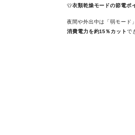
👕
衣類乾燥モードの節電ポ
夜間や外出中は「弱モード
消費電力を約
15
％カット
で