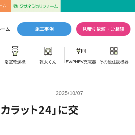
ーム
ルーム
施工事例
見積り依頼・ご相談
浴室乾燥機
乾太くん
EV/PHEV
充電器
その他
住設機器
2025/10/07
カラット24」に交