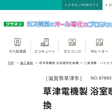
クサネンWEBサイト
ガ
ガス給湯器
エコキュート
ガスコンロ
IHヒーター
TOP
施工事例
草津電機製 浴室暖房乾燥機 ⇒ 三菱電機「バスカ
［滋賀県草津市］
NO.87893
草津電機製 浴室
換