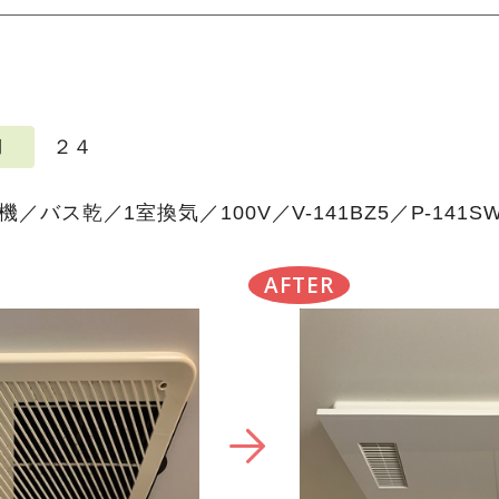
２４
期
バス乾／1室換気／100V／V-141BZ5／P-141
AFTER