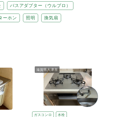
栓
バスアダプター（ウルブロ）
ターホン
照明
換気扇
滋賀県大津市
ガスコンロ
水栓