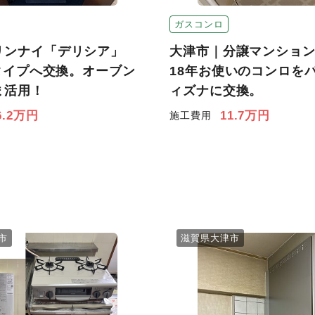
ガスコンロ
リンナイ「デリシア」
大津市｜分譲マンショ
Vタイプへ交換。オーブン
18年お使いのコンロを
ま活用！
ィズナに交換。
6.2万円
11.7万円
施工費用
市
滋賀県大津市