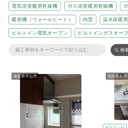
電気浴室暖房乾燥機
ガス浴室暖房乾燥機
暖房機（ウォールヒート）
内窓
温水床暖
ビルトイン電気オーブン
ビルトインガスオー
検
滋賀県守山市
滋賀県大津
ガスコンロ