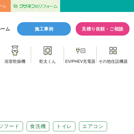
ーム
ルーム
施工事例
見積り依頼・ご相談
浴室乾燥機
乾太くん
EV/PHEV
充電器
その他
住設機器
ジフード
食洗機
トイレ
エアコン