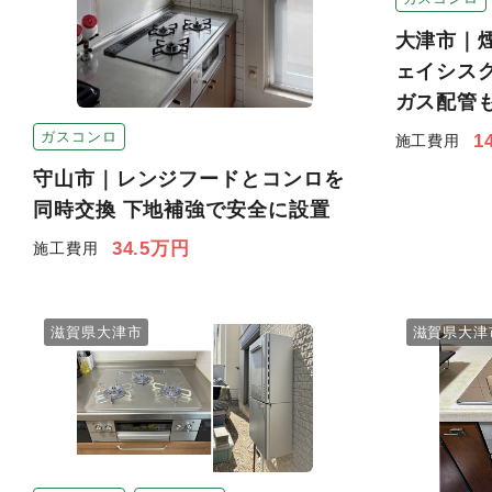
大津市｜
ェイシス
ガス配管
ガスコンロ
1
施工費用
守山市｜レンジフードとコンロを
同時交換 下地補強で安全に設置
34.5万円
施工費用
滋賀県大津市
滋賀県大津