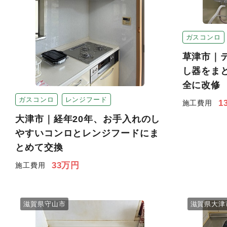
ガスコンロ
草津市｜
し器をま
全に改修
ガスコンロ
レンジフード
1
施工費用
大津市｜経年20年、お手入れのし
やすいコンロとレンジフードにま
とめて交換
33万円
施工費用
滋賀県守山市
滋賀県大津