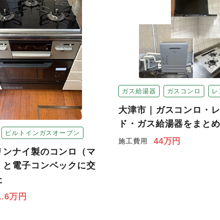
ガス給湯器
ガスコンロ
レ
大津市｜ガスコンロ・
ド・ガス給湯器をまと
ビルトインガスオーブン
44万円
施工費用
リンナイ製のコンロ（マ
）と電子コンベックに交
た
1.6万円