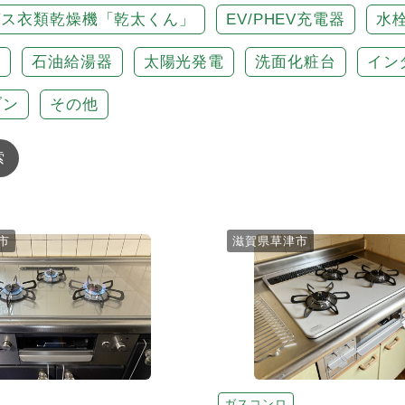
ガス衣類乾燥機「乾太くん」
EV/PHEV充電器
水
房
石油給湯器
太陽光発電
洗面化粧台
イン
ブン
その他
索
市
滋賀県草津市
ガスコンロ