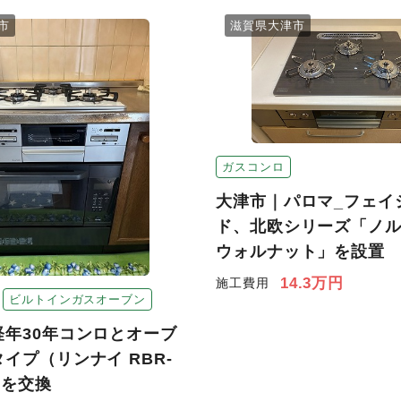
市
滋賀県大津市
ガスコンロ
大津市｜パロマ_フェイ
ド、北欧シリーズ「ノ
ウォルナット」を設置
14.3万円
施工費用
ビルトインガスオーブン
経年30年コンロとオーブ
イプ（リンナイ RBR-
）を交換