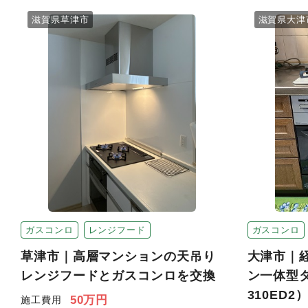
滋賀県草津市
滋賀県大津
ガスコンロ
レンジフード
ガスコンロ
草津市｜高層マンションの天吊り
大津市｜
レンジフードとガスコンロを交換
ン一体型タ
310ED2
50万円
施工費用