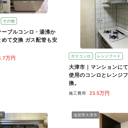
その他
テーブルコンロ・湯沸か
とめて交換 ガス配管も安
ガスコンロ
レンジフード
3.7万円
大津市｜マンションにて
使用のコンロとレンジ
換。
23.5万円
施工費用
市
滋賀県大津市