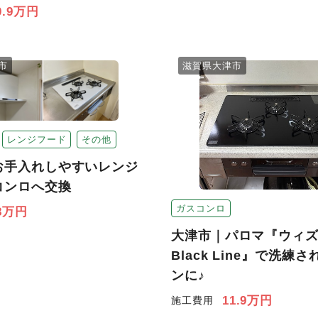
0.9万円
市
滋賀県大津市
レンジフード
その他
お手入れしやすいレンジ
コンロへ交換
ガスコンロ
8万円
大津市｜パロマ『ウィ
Black Line』で洗練
ンに♪
11.9万円
施工費用