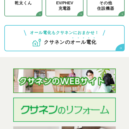
乾太くん
EV/PHEV
その他
充電器
住設機器
オール電化もクサネンにおまかせ！
クサネンの
オ
ー
ル
電
化