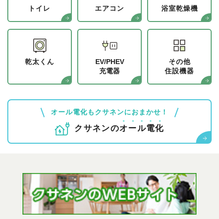
トイレ
エアコン
浴室乾燥機
乾太くん
EV/PHEV
その他
充電器
住設機器
オール電化もクサネンにおまかせ！
クサネンの
オ
ー
ル
電
化