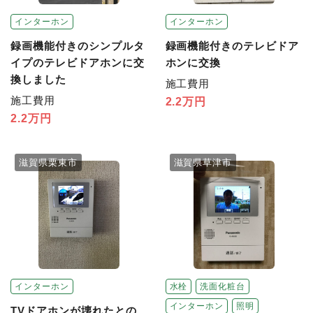
インターホン
インターホン
録画機能付きのシンプルタ
録画機能付きのテレビドア
イプのテレビドアホンに交
ホンに交換
換しました
施工費用
施工費用
2.2万円
2.2万円
滋賀県栗東市
滋賀県草津市
インターホン
水栓
洗面化粧台
インターホン
照明
TVドアホンが壊れたとの