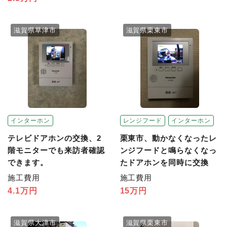
滋賀県草津市
滋賀県栗東市
インターホン
レンジフード
インターホン
テレビドアホンの交換、2
栗東市、動かなくなったレ
階モニターでも来訪者確認
ンジフードと鳴らなくなっ
できます。
たドアホンを同時に交換
施工費用
施工費用
4.1万円
15万円
滋賀県大津市
滋賀県栗東市