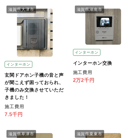
滋賀県大津市
滋賀県湖南市
インターホン
インターホン交換
インターホン
施工費用
玄関ドアホン子機の音と声
2万2千円
が聞こえず困っておられ、
子機のみ交換させていただ
きました！
施工費用
7.5千円
滋賀県草津市
滋賀県栗東市