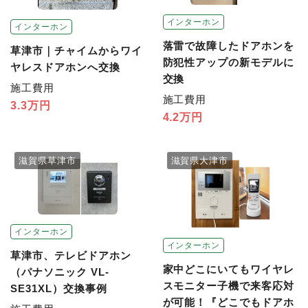
インターホン
インターホン
落雷で故障したドアホンを
草津市｜チャイムからワイ
防犯性アップの新モデルに
ヤレスドアホンへ交換
交換
施工費用
施工費用
3.3万円
4.2万円
滋賀県草津市
滋賀県大津市
インターホン
インターホン
草津市、テレビドアホン
家中どこにいてもワイヤレ
（パナソニック VL-
スモニター子機で来客応対
SE31XL）交換事例
が可能！『どこでもドアホ