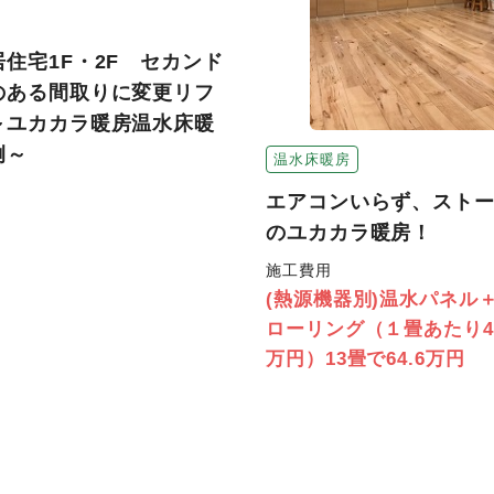
住宅1F・2F セカンド
のある間取りに変更リフ
～ユカカラ暖房温水床暖
例～
温水床暖房
エアコンいらず、スト
のユカカラ暖房！
施工費用
(熱源機器別)温水パネル
ローリング（１畳あたり4.
万円）13畳で64.6万円