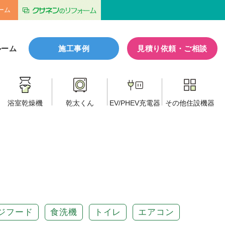
ーム
ルーム
施工事例
見積り依頼・ご相談
浴室乾燥機
乾太くん
EV/PHEV
充電器
その他
住設機器
ジフード
食洗機
トイレ
エアコン