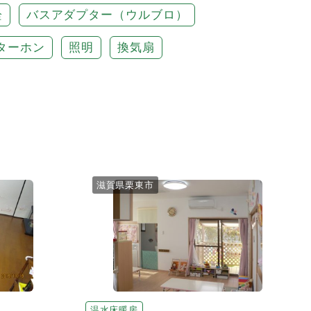
栓
バスアダプター（ウルブロ）
ターホン
照明
換気扇
滋賀県栗東市
温水床暖房