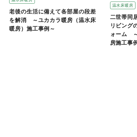
温水床暖房
老後の生活に備えて各部屋の段差
二世帯同居
を解消 ～ユカカラ暖房（温水床
リビング
暖房）施工事例～
ォーム 
房施工事