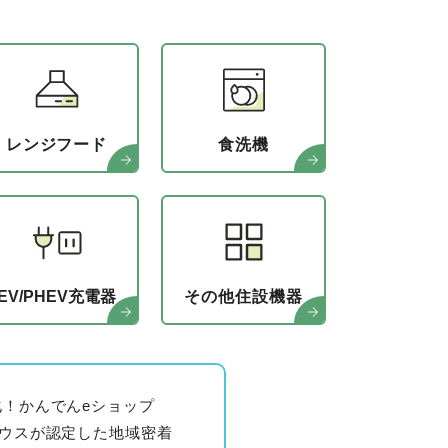
レンジフード
食洗機
EV/PHEV
充電器
その他
住設機器
！かんでんeショップ
ハウスが認定した地域密着