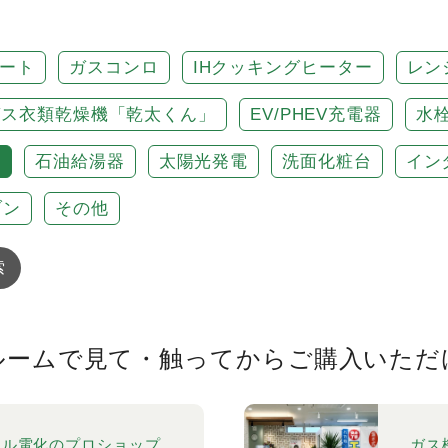
ート
ガスコンロ
IHクッキングヒーター
レン
ガス衣類乾燥機「乾太くん」
EV/PHEV充電器
水
房
石油給湯器
太陽光発電
洗面化粧台
イン
ブン
その他
索
ルームで見て・触ってから
ご購入いただ
ール電化のプロショップ
ガス