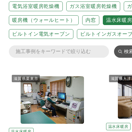
電気浴室暖房乾燥機
ガス浴室暖房乾燥機
暖房機（ウォールヒート）
内窓
温水床暖
ビルトイン電気オーブン
ビルトインガスオー
検
滋賀県栗東市
滋賀県大津
温水床暖房
温水床暖房