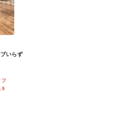
ーブいらず
＋フ
9