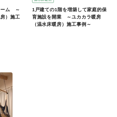
ォーム ～
1戸建ての1階を増築して家庭的保
暖房）施工
育施設を開業 ～ユカカラ暖房
（温水床暖房）施工事例～