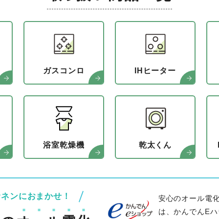
ガスコンロ
IHヒーター
浴室乾燥機
乾太くん
サネンにおまかせ！
安心のオール電化
は、かんでんE