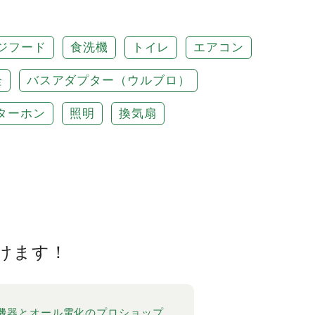
ジフード
食洗機
トイレ
エアコン
栓
バスアダプター（ウルブロ）
ターホン
照明
換気扇
けます！
機器とオール電化のプロショップ