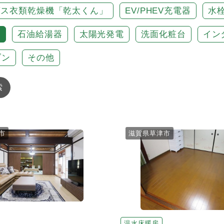
ガス衣類乾燥機「乾太くん」
EV/PHEV充電器
水
房
石油給湯器
太陽光発電
洗面化粧台
イン
ブン
その他
索
市
滋賀県草津市
温水床暖房