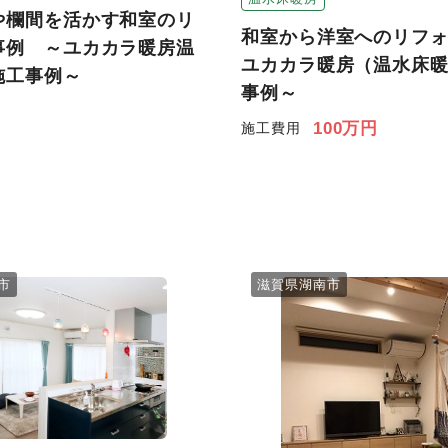
や欄間を活かす和室のリ
和室から洋室へのリフ
事例 ～ユカカラ暖房温
ユカカラ暖房（温水床
施工事例～
事例～
100万円
施工費用
市
滋賀県湖南市