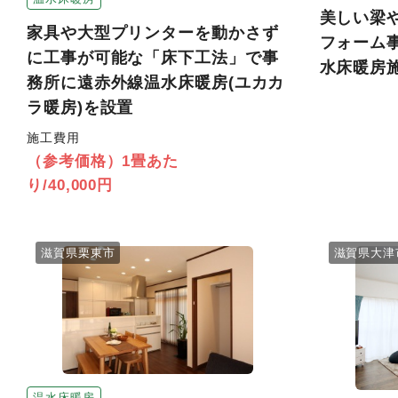
美しい梁
家具や大型プリンターを動かさず
フォーム
に工事が可能な「床下工法」で事
水床暖房
務所に遠赤外線温水床暖房(ユカカ
ラ暖房)を設置
施工費用
（参考価格）1畳あた
り/40,000円
滋賀県栗東市
滋賀県大津
温水床暖房