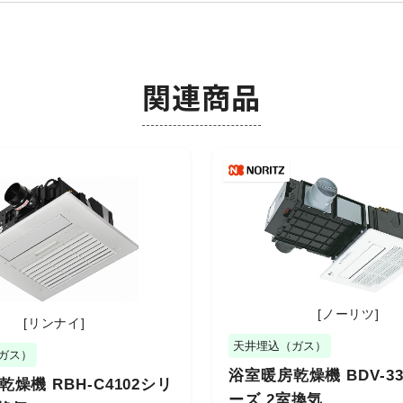
関連商品
[ノーリツ]
[リンナイ]
天井埋込（ガス）
ガス）
浴室暖房乾燥機 BDV-3
燥機 RBH-C4102シリ
ーズ 2室換気