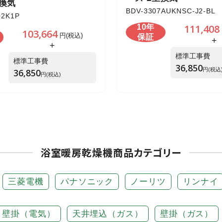
室換気
BDV-3307AUKNSC-J2-BL
02K1P
111,408
10年
103,664
円(税込)
保証
+
+
標準工事費
標準工事費
36,850
円(税込
36,850
円(税込)
浴室暖房乾燥機商品カテゴリー
三菱電機
パナソニック
ノーリツ
リンナイ
壁掛（電気）
天井埋込（ガス）
壁掛（ガス）