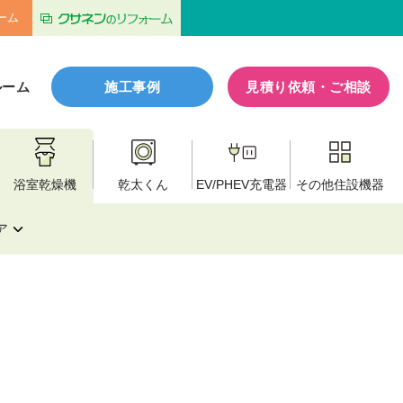
ーム
ルーム
施工事例
見積り依頼・ご相談
浴室乾燥機
乾太くん
EV/PHEV
充電器
その他
住設機器
ア