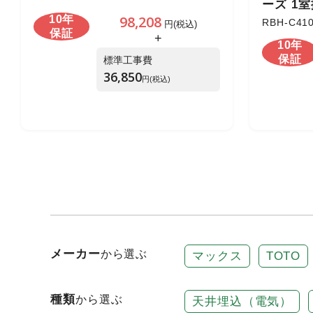
ーズ 1
98,208
10年
RBH-C41
円(税込)
保証
+
10年
保証
標準工事費
36,850
円(税込)
メーカー
から選ぶ
マックス
TOTO
種類
から選ぶ
天井埋込（電気）