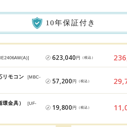
10年保証付き
236
623,040
円
ME2406AW(A)]
（税込）
メ
応リモコン
[MBC-
29,
57,200
円
（税込）
メ
循環金具）
[UF-
11,
19,800
円
（税込）
メ