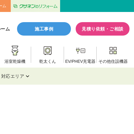
ーム
ルーム
施工事例
見積り依頼・ご相談
浴室乾燥機
乾太くん
EV/PHEV
充電器
その他
住設機器
対応エリア