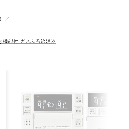
)
き機能付 ガスふろ給湯器