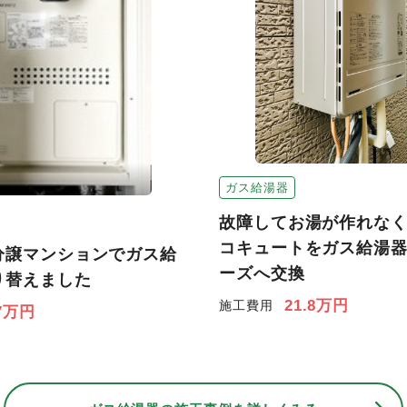
ガス給湯器
故障してお湯が作れな
コキュートをガス給湯
分譲マンションでガス給
ーズへ交換
り替えました
21.8万円
施工費用
7万円