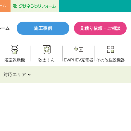
ーム
ルーム
施工事例
見積り依頼・ご相談
浴室乾燥機
乾太くん
EV/PHEV
充電器
その他
住設機器
対応エリア