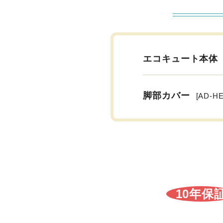
エコキュート本体
脚部カバー
[AD-H
10年保