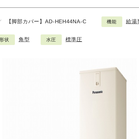
【脚部カバー】AD-HEH44NA-C
給湯
機能
角型
標準圧
形状
水圧