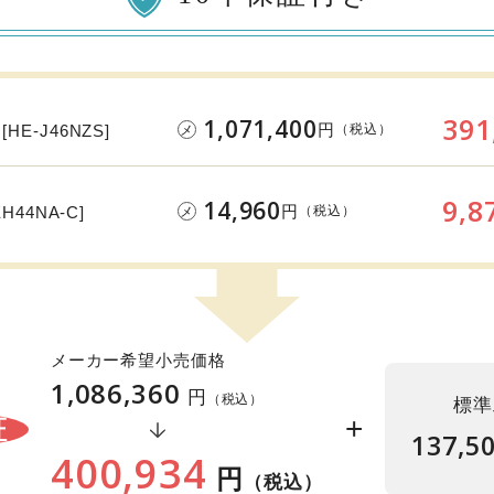
391
1,071,400
円
[HE-J46NZS]
（税込）
メ
9,8
14,960
円
EH44NA-C]
（税込）
メ
メーカー希望小売価格
1,086,360
円
（税込）
標準
+
証
137,5
400,934
円
（税込）