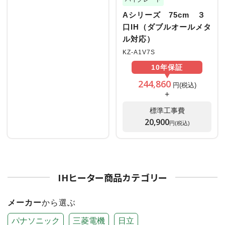
Aシリーズ 75cm ３
口IH（ダブルオールメタ
ル対応）
KZ-A1V7S
10年
保証
244,860
円(税込)
+
標準工事費
20,900
円(税込)
IHヒーター商品カテゴリー
メーカー
から選ぶ
パナソニック
三菱電機
日立