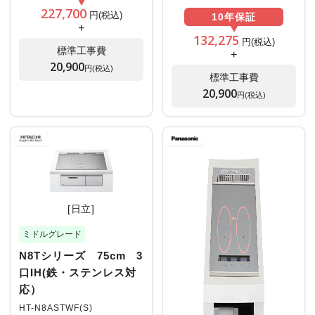
227,700
円(税込)
10年
保証
+
132,275
円(税込)
標準工事費
+
20,900
円(税込)
標準工事費
20,900
円(税込)
[日立]
ミドルグレード
N8Tシリーズ 75cm 3
口IH(鉄・ステンレス対
応）
HT-N8ASTWF(S)