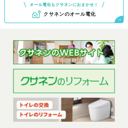
オール電化もクサネンにおまかせ！
クサネンの
オ
ー
ル
電
化