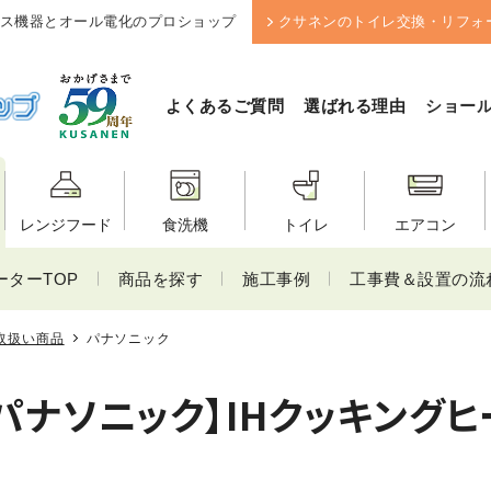
ス機器とオール電化のプロショップ
クサネンのトイレ交換・リフォ
よくあるご質問
選ばれる理由
ショー
レンジフード
食洗機
トイレ
エアコン
ーターTOP
商品を探す
施工事例
工事費＆設置の流
取扱い商品
パナソニック
パナソニック】
IHクッキング