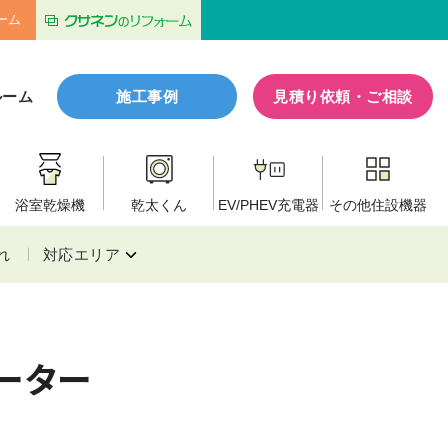
ーム
ルーム
施工事例
見積り依頼・ご相談
浴室乾燥機
乾太くん
EV/PHEV
充電器
その他
住設機器
れ
対応エリア
ヒーター